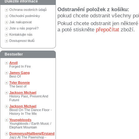
Důležité informace
Odstranění položek z košíku:
Ochrana osobních údajů
pokud chcete odstranit všechny po
Obchodní podmínky
Jak nakupovat
Pokud chcete odstranit jen někter
Jste u nás poprvé?
a poté stiskněte
přepočítat
zboží.
Kontaktujte nás
Dostupnost titulů
Bestseller
Anvil
Forged In Fire
James Gang
Best Of
Tyler Bonnie
The best of
Jackson Michael
History Past, Present And
Future
Jackson Michael
Blood On The Dance Floor -
History In The Mix
Youngbloods
Youngbloods / Earth Music /
Elephant Mountain
Domnerus/Hallberg/Erstand
Jazz At The Pawnshop -