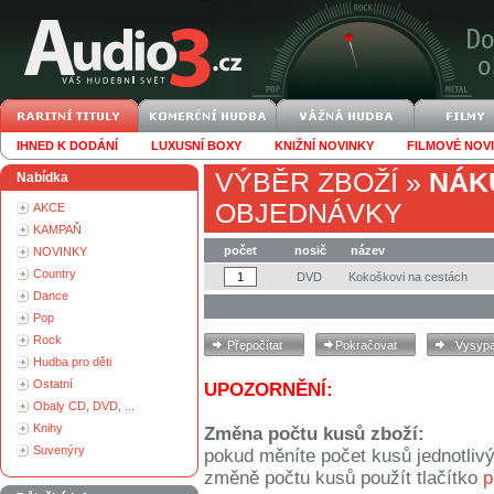
IHNED K DODÁNÍ
LUXUSNÍ BOXY
KNIŽNÍ NOVINKY
FILMOVÉ NOV
VÝBĚR ZBOŽÍ
»
NÁK
Nabídka
OBJEDNÁVKY
AKCE
KAMPAŇ
počet
nosič
název
NOVINKY
Country
DVD
Kokoškovi na cestách
Dance
Pop
Rock
Hudba pro děti
Ostatní
UPOZORNĚNÍ:
Obaly CD, DVD, ...
Knihy
Změna počtu kusů zboží:
Suvenýry
pokud měníte počet kusů jednotliv
změně počtu kusů použít tlačítko
p