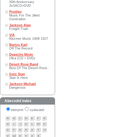
30th Anniversary
3xSACD+DVD
Prodigy
Music For The Jilted
Generation
Jackson Alan
Freight Train
V/A
Klezmer Music 1908-1927
Bartos Karl
Off The Record
Depeche Mode
Ultra (CD + DVD)
Desert Rose Band
Best Of The Desert Rose..
Getz Stan
Stan Is Here
Jackson Michael
Dangerous
Abecední index
interpret
vydavatel