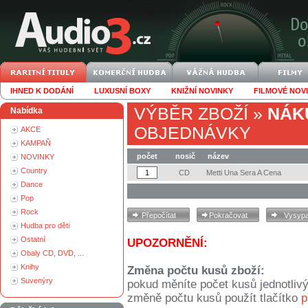
IHNED K DODÁNÍ
LUXUSNÍ BOXY
KNIŽNÍ NOVINKY
FILMOVÉ NOV
VÝBĚR ZBOŽÍ
»
NÁK
Nabídka
OBJEDNÁVKY
AKCE
KAMPAŇ
počet
nosič
název
NOVINKY
Country
CD
Metti Una Sera A Cena
Dance
Pop
Rock
Hudba pro děti
Ostatní
UPOZORNĚNÍ:
Obaly CD, DVD, ...
Knihy
Změna počtu kusů zboží:
Suvenýry
pokud měníte počet kusů jednotliv
změně počtu kusů použít tlačítko
p