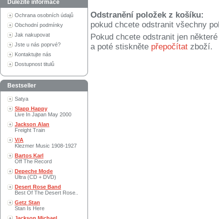
Důležité informace
Odstranění položek z košíku:
Ochrana osobních údajů
pokud chcete odstranit všechny po
Obchodní podmínky
Jak nakupovat
Pokud chcete odstranit jen někter
Jste u nás poprvé?
a poté stiskněte
přepočítat
zboží.
Kontaktujte nás
Dostupnost titulů
Bestseller
Satya
Slapp Happy
Live In Japan May 2000
Jackson Alan
Freight Train
V/A
Klezmer Music 1908-1927
Bartos Karl
Off The Record
Depeche Mode
Ultra (CD + DVD)
Desert Rose Band
Best Of The Desert Rose..
Getz Stan
Stan Is Here
Jackson Michael