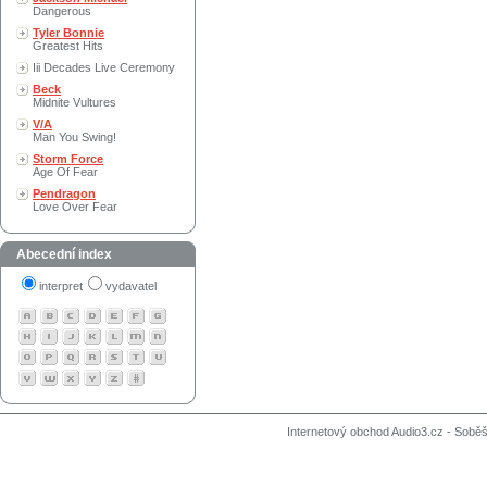
Dangerous
Tyler Bonnie
Greatest Hits
Iii Decades Live Ceremony
Beck
Midnite Vultures
V/A
Man You Swing!
Storm Force
Age Of Fear
Pendragon
Love Over Fear
Abecední index
interpret
vydavatel
Internetový obchod Audio3.cz - Soběši