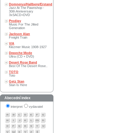
Domnerus/Hallberg/Erstand
Jazz At The Pawnshop -
30th Anniversary
3xSACD+DVD
Prodigy
Music For The Jilted
Generation
Jackson Alan
Freight Train
V/A
Klezmer Music 1908-1927
Depeche Mode
Ultra (CD + DVD)
Desert Rose Band
Best Of The Desert Rose..
TOTO
Toto
Getz Stan
Stan Is Here
Abecední index
interpret
vydavatel