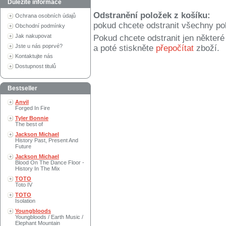
Důležité informace
Odstranění položek z košíku:
Ochrana osobních údajů
pokud chcete odstranit všechny po
Obchodní podmínky
Jak nakupovat
Pokud chcete odstranit jen někter
Jste u nás poprvé?
a poté stiskněte
přepočítat
zboží.
Kontaktujte nás
Dostupnost titulů
Bestseller
Anvil
Forged In Fire
Tyler Bonnie
The best of
Jackson Michael
History Past, Present And
Future
Jackson Michael
Blood On The Dance Floor -
History In The Mix
TOTO
Toto IV
TOTO
Isolation
Youngbloods
Youngbloods / Earth Music /
Elephant Mountain