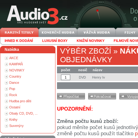
IHNED K DODÁNÍ
LUXUSNÍ BOXY
KNIŽNÍ NOVINKY
FILMOVÉ NOV
VÝBĚR ZBOŽÍ
»
NÁK
Nabídka
OBJEDNÁVKY
AKCE
KAMPAŇ
počet
nosič
název
NOVINKY
Country
DVD
Henry Iv
Dance
Pop
Rock
Hudba pro děti
Ostatní
UPOZORNĚNÍ:
Obaly CD, DVD, ...
Knihy
Změna počtu kusů zboží:
Suvenýry
pokud měníte počet kusů jednotliv
změně počtu kusů použít tlačítko
p