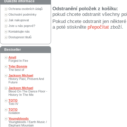
Důležité informace
Odstranění položek z košíku:
Ochrana osobních údajů
pokud chcete odstranit všechny po
Obchodní podmínky
Jak nakupovat
Pokud chcete odstranit jen někter
Jste u nás poprvé?
a poté stiskněte
přepočítat
zboží.
Kontaktujte nás
Dostupnost titulů
Bestseller
Anvil
Forged In Fire
Tyler Bonnie
The best of
Jackson Michael
History Past, Present And
Future
Jackson Michael
Blood On The Dance Floor -
History In The Mix
TOTO
Toto IV
TOTO
Isolation
Youngbloods
Youngbloods / Earth Music /
Elephant Mountain