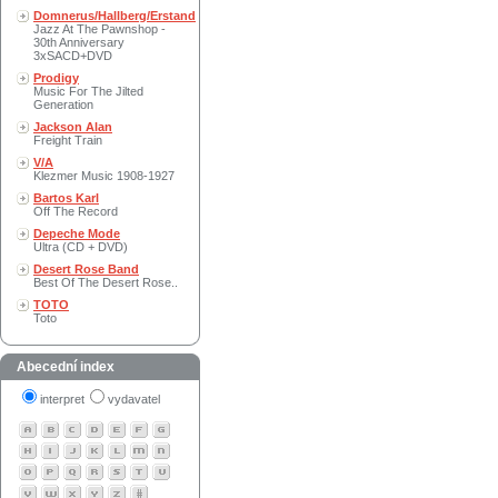
Domnerus/Hallberg/Erstand
Jazz At The Pawnshop -
30th Anniversary
3xSACD+DVD
Prodigy
Music For The Jilted
Generation
Jackson Alan
Freight Train
V/A
Klezmer Music 1908-1927
Bartos Karl
Off The Record
Depeche Mode
Ultra (CD + DVD)
Desert Rose Band
Best Of The Desert Rose..
TOTO
Toto
Abecední index
interpret
vydavatel