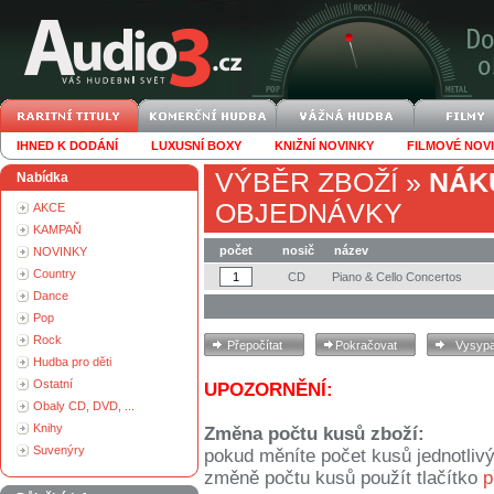
IHNED K DODÁNÍ
LUXUSNÍ BOXY
KNIŽNÍ NOVINKY
FILMOVÉ NOV
VÝBĚR ZBOŽÍ
»
NÁK
Nabídka
OBJEDNÁVKY
AKCE
KAMPAŇ
počet
nosič
název
NOVINKY
Country
CD
Piano & Cello Concertos
Dance
Pop
Rock
Hudba pro děti
Ostatní
UPOZORNĚNÍ:
Obaly CD, DVD, ...
Knihy
Změna počtu kusů zboží:
Suvenýry
pokud měníte počet kusů jednotliv
změně počtu kusů použít tlačítko
p