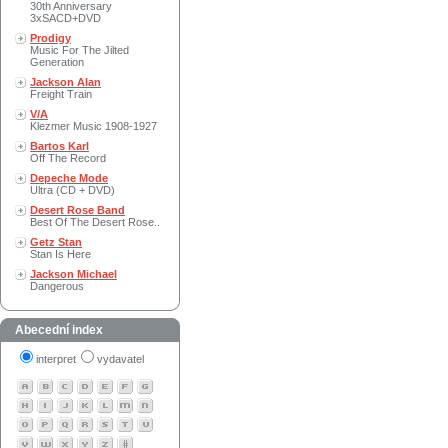
30th Anniversary
3xSACD+DVD
Prodigy
Music For The Jilted
Generation
Jackson Alan
Freight Train
V/A
Klezmer Music 1908-1927
Bartos Karl
Off The Record
Depeche Mode
Ultra (CD + DVD)
Desert Rose Band
Best Of The Desert Rose..
Getz Stan
Stan Is Here
Jackson Michael
Dangerous
Abecední index
interpret
vydavatel