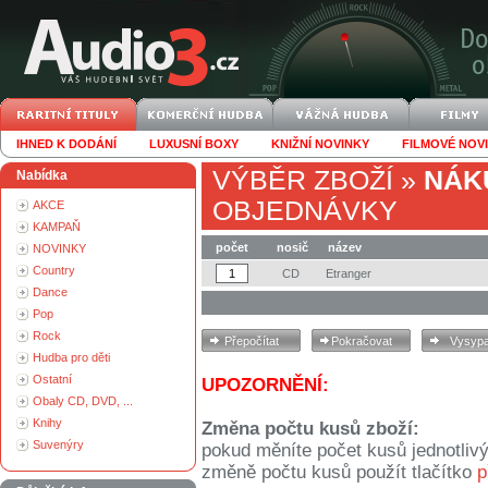
IHNED K DODÁNÍ
LUXUSNÍ BOXY
KNIŽNÍ NOVINKY
FILMOVÉ NOV
VÝBĚR ZBOŽÍ
»
NÁK
Nabídka
OBJEDNÁVKY
AKCE
KAMPAŇ
počet
nosič
název
NOVINKY
Country
CD
Etranger
Dance
Pop
Rock
Hudba pro děti
Ostatní
UPOZORNĚNÍ:
Obaly CD, DVD, ...
Knihy
Změna počtu kusů zboží:
Suvenýry
pokud měníte počet kusů jednotliv
změně počtu kusů použít tlačítko
p