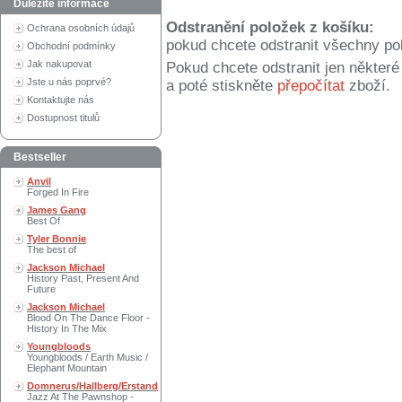
Důležité informace
Odstranění položek z košíku:
Ochrana osobních údajů
pokud chcete odstranit všechny po
Obchodní podmínky
Jak nakupovat
Pokud chcete odstranit jen někter
Jste u nás poprvé?
a poté stiskněte
přepočítat
zboží.
Kontaktujte nás
Dostupnost titulů
Bestseller
Anvil
Forged In Fire
James Gang
Best Of
Tyler Bonnie
The best of
Jackson Michael
History Past, Present And
Future
Jackson Michael
Blood On The Dance Floor -
History In The Mix
Youngbloods
Youngbloods / Earth Music /
Elephant Mountain
Domnerus/Hallberg/Erstand
Jazz At The Pawnshop -