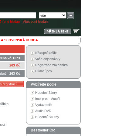
ířené hledání
|
Abecední hledání
 A SLOVENSKÁ HUDBA
Nákupní košík
cena vč. DPH
Vaše objednávky
Registrace zákazníka
263 Kč
Hlídací pes
zboží:
263 Kč
Vybírejte podle
Hudební žánry
Interpreti - Autoři
ačítko
Vydavatelé
Audio DVD
Hudební Blu-ray
boží.
Bestseller ČR