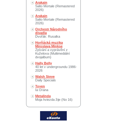
Arakain
Salto Mortale (Remastered
2026)
Arakain
Salto Mortale (Remastered
2026)
Orchestr Národního
divadla
Dvořák: Rusalka
Horňácká muzika
Miroslava Minkse
Zpívání a vyprávění z
Kuželova (Multimediální
dvojalbum)
Hally Belly
40 let v undergroundu 1986-
2026
Walsh Steve
Daily Specials
Toyen
Ia Orana
Metalinda
Moja hviezda žije (No 16)