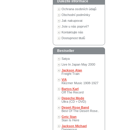
Důležité informace
Ochrana osobních údajů
Obchodní podmínky
Jak nakupovat
Jste u nás poprvé?
Kontaktujte nás
Dostupnost titulů
Bestseller
Satya
Live In Japan May 2000
Jackson Alan
Freight Train
V/A
Klezmer Music 1908-1927
Bartos Karl
Off The Record
Depeche Mode
Ultra (CD + DVD)
Desert Rose Band
Best Of The Desert Rose..
Getz Stan
Stan Is Here
Jackson Michael
Dangerous