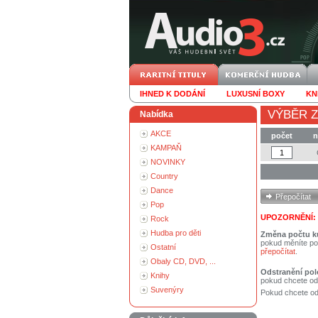
IHNED K DODÁNÍ
LUXUSNÍ BOXY
KN
VÝBĚR Z
Nabídka
AKCE
počet
n
KAMPAŇ
NOVINKY
Country
Dance
Pop
UPOZORNĚNÍ:
Rock
Hudba pro děti
Změna počtu k
pokud měníte po
Ostatní
přepočítat
.
Obaly CD, DVD, ...
Odstranění pol
Knihy
pokud chcete od
Suvenýry
Pokud chcete ods