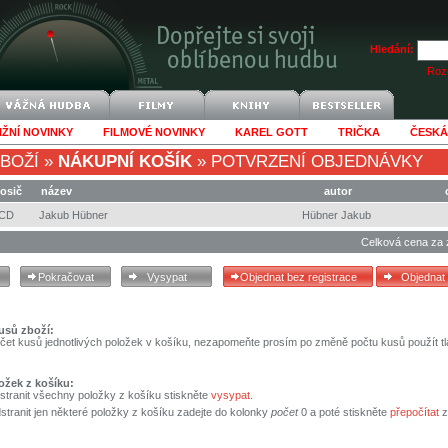
Hledání:
Rozš
IŽNÍ NOVINKY
FILMOVÉ NOVINKY
KAREL GOTT
TRIČKA
ČESKÁ
BOŽÍ
»
NÁKUPNÍ KOŠÍK
»
POTVRZENÍ OBJEDNÁVKY
osič
název
autor
CD
Jakub Hübner
Hübner Jakub
Celková cena za 
usů zboží:
čet kusů jednotlivých položek v košíku, nezapomeňte prosím po změně počtu kusů použít tl
ožek z košíku:
stranit všechny položky z košíku stiskněte
vysypat
.
tranit jen některé položky z košíku zadejte do kolonky
počet
0 a poté stiskněte
přepočítat
z