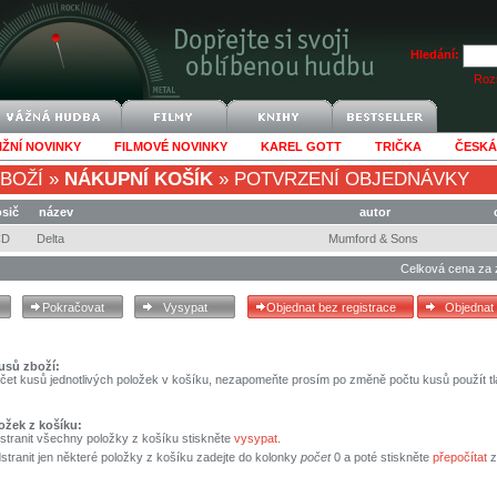
Hledání:
Rozš
IŽNÍ NOVINKY
FILMOVÉ NOVINKY
KAREL GOTT
TRIČKA
ČESKÁ
BOŽÍ
»
NÁKUPNÍ KOŠÍK
»
POTVRZENÍ OBJEDNÁVKY
sič
název
autor
CD
Delta
Mumford & Sons
Celková cena za 
usů zboží:
čet kusů jednotlivých položek v košíku, nezapomeňte prosím po změně počtu kusů použít tl
ožek z košíku:
stranit všechny položky z košíku stiskněte
vysypat
.
tranit jen některé položky z košíku zadejte do kolonky
počet
0 a poté stiskněte
přepočítat
z