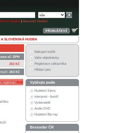
ířené hledání
|
Abecední hledání
 A SLOVENSKÁ HUDBA
Nákupní košík
cena vč. DPH
Vaše objednávky
Registrace zákazníka
263 Kč
Hlídací pes
zboží:
263 Kč
Vybírejte podle
Hudební žánry
Interpreti - Autoři
ačítko
Vydavatelé
Audio DVD
Hudební Blu-ray
boží.
Bestseller ČR