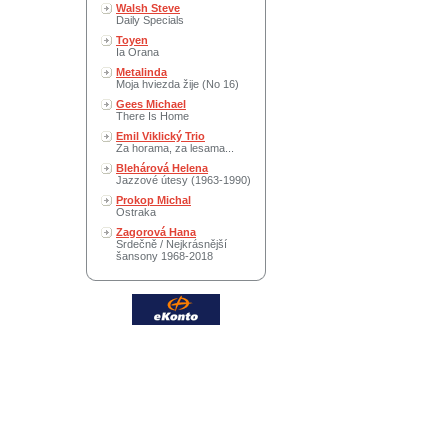
Walsh Steve
Daily Specials
Toyen
Ia Orana
Metalinda
Moja hviezda žije (No 16)
Gees Michael
There Is Home
Emil Viklický Trio
Za horama, za lesama...
Blehárová Helena
Jazzové útesy (1963-1990)
Prokop Michal
Ostraka
Zagorová Hana
Srdečně / Nejkrásnější
šansony 1968-2018