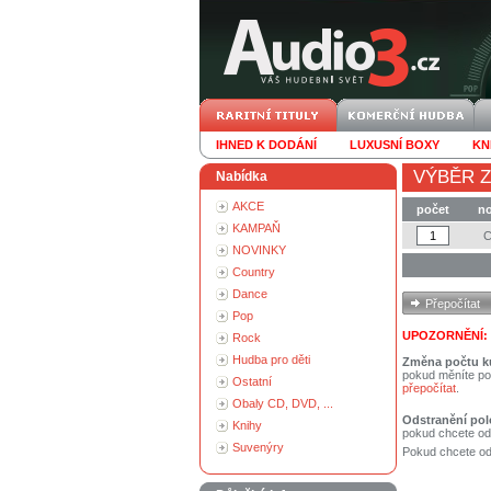
IHNED K DODÁNÍ
LUXUSNÍ BOXY
KN
VÝBĚR Z
Nabídka
AKCE
počet
no
KAMPAŇ
NOVINKY
Country
Dance
Pop
UPOZORNĚNÍ:
Rock
Hudba pro děti
Změna počtu k
pokud měníte po
Ostatní
přepočítat
.
Obaly CD, DVD, ...
Odstranění pol
Knihy
pokud chcete od
Suvenýry
Pokud chcete ods