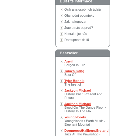
Důležité informace
Ochrana osobních údajů
Obchodní podmínky
Jak nakupovat
Jste u nás poprvé?
Kontaktujte nás
Dostupnost titulů
Bestseller
Anvil
Forged In Fire
James Gang
Best Of
Tyler Bonnie
The best of
Jackson Michael
History Past, Present And
Future
Jackson Michael
Blood On The Dance Floor -
History In The Mix
Youngbloods
Youngbloods / Earth Music /
Elephant Mountain
Domnerus/Hallberg/Erstand
Jazz At The Pawnshop -