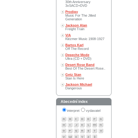
30th Anniversary
3xSACD+DVD
Prodigy
Music For The Jilted
Generation
Jackson Alan
Freight Train
V/A
Klezmer Music 1908-1927
Bartos Karl
Off The Record
Depeche Mode
Ultra (CD + DVD)
Desert Rose Band
Best Of The Desert Rose..
Getz Stan
Stan Is Here
Jackson Michael
Dangerous
Abecední index
interpret
vydavatel