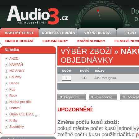
IHNED K DODÁNÍ
LUXUSNÍ BOXY
KNIŽNÍ NOVINKY
FILMOVÉ NOV
VÝBĚR ZBOŽÍ
»
NÁK
Nabídka
OBJEDNÁVKY
AKCE
KAMPAŇ
počet
nosič
název
NOVINKY
Country
CD
Alla Portugesa
Dance
Pop
Rock
Hudba pro děti
Ostatní
UPOZORNĚNÍ:
Obaly CD, DVD, ...
Knihy
Změna počtu kusů zboží:
Suvenýry
pokud měníte počet kusů jednotliv
změně počtu kusů použít tlačítko
p