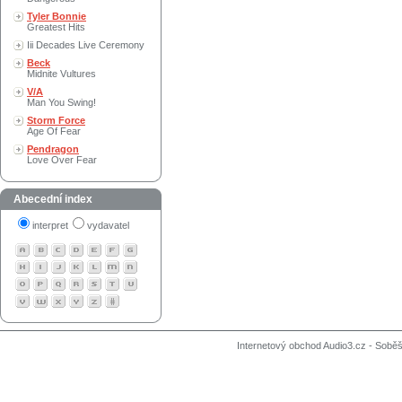
Tyler Bonnie
Greatest Hits
Iii Decades Live Ceremony
Beck
Midnite Vultures
V/A
Man You Swing!
Storm Force
Age Of Fear
Pendragon
Love Over Fear
Abecední index
interpret
vydavatel
Internetový obchod Audio3.cz - Soběši