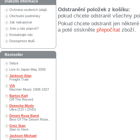
Důležité informace
Odstranění položek z košíku:
Ochrana osobních údajů
pokud chcete odstranit všechny po
Obchodní podmínky
Jak nakupovat
Pokud chcete odstranit jen někter
Jste u nás poprvé?
a poté stiskněte
přepočítat
zboží.
Kontaktujte nás
Dostupnost titulů
Bestseller
Satya
Live In Japan May 2000
Jackson Alan
Freight Train
V/A
Klezmer Music 1908-1927
Bartos Karl
Off The Record
Depeche Mode
Ultra (CD + DVD)
Desert Rose Band
Best Of The Desert Rose..
Getz Stan
Stan Is Here
Jackson Michael
Dangerous