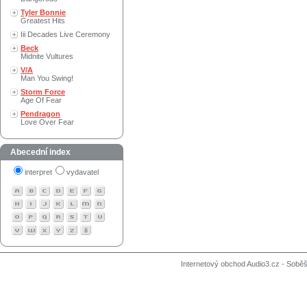
Tyler Bonnie
Greatest Hits
Iii Decades Live Ceremony
Beck
Midnite Vultures
V/A
Man You Swing!
Storm Force
Age Of Fear
Pendragon
Love Over Fear
Abecední index
interpret
vydavatel
Internetový obchod Audio3.cz - Soběši