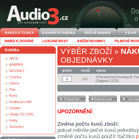
IHNED K DODÁNÍ
LUXUSNÍ BOXY
KNIŽNÍ NOVINKY
FILMOVÉ NOV
VÝBĚR ZBOŽÍ
»
NÁK
Nabídka
OBJEDNÁVKY
AKCE
KAMPAŇ
počet
nosič
název
NOVINKY
Country
A Paranormal Evening At The
CD
(Digipack 2CD)
Dance
Pop
Rock
Hudba pro děti
Ostatní
UPOZORNĚNÍ:
Obaly CD, DVD, ...
Knihy
Změna počtu kusů zboží:
Suvenýry
pokud měníte počet kusů jednotliv
změně počtu kusů použít tlačítko
p