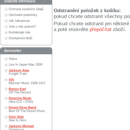
Důležité informace
Ochrana osobních údajů
Odstranění položek z košíku:
Obchodní podmínky
pokud chcete odstranit všechny po
Jak nakupovat
Pokud chcete odstranit jen někter
Jste u nás poprvé?
a poté stiskněte
přepočítat
zboží.
Kontaktujte nás
Dostupnost titulů
Bestseller
Satya
Live In Japan May 2000
Jackson Alan
Freight Train
V/A
Klezmer Music 1908-1927
Bartos Karl
Off The Record
Depeche Mode
Ultra (CD + DVD)
Desert Rose Band
Best Of The Desert Rose..
Getz Stan
Stan Is Here
Jackson Michael
Dangerous