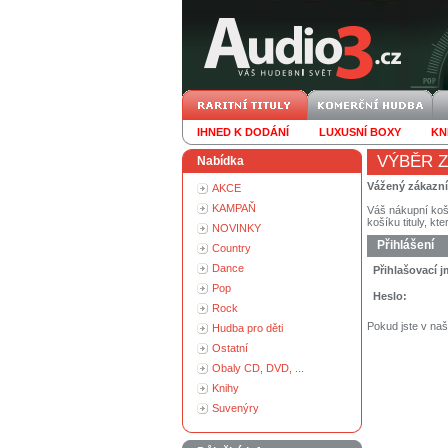
IHNED K DODÁNÍ
LUXUSNÍ BOXY
KN
VÝBĚR Z
Nabídka
Vážený zákazn
AKCE
KAMPAŇ
Váš nákupní koš
košíku tituly, kt
NOVINKY
Přihlášení
Country
Dance
Přihlašovací 
Pop
Heslo:
Rock
Pokud jste v na
Hudba pro děti
Ostatní
Obaly CD, DVD, ...
Knihy
Suvenýry