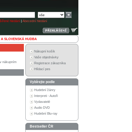
ířené hledání
|
Abecední hledání
 A SLOVENSKÁ HUDBA
Nákupní košík
Vaše objednávky
í v nákupním
Registrace zákazníka
Hlídací pes
Vybírejte podle
Hudební žánry
Interpreti - Autoři
Vydavatelé
Audio DVD
Hudební Blu-ray
Bestseller ČR