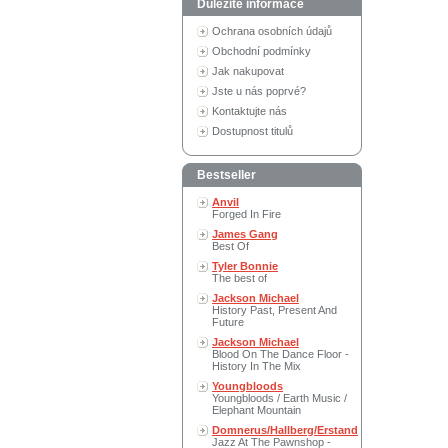
Důležité informace
Ochrana osobních údajů
Obchodní podmínky
Jak nakupovat
Jste u nás poprvé?
Kontaktujte nás
Dostupnost titulů
Bestseller
Anvil
Forged In Fire
James Gang
Best Of
Tyler Bonnie
The best of
Jackson Michael
History Past, Present And
Future
Jackson Michael
Blood On The Dance Floor -
History In The Mix
Youngbloods
Youngbloods / Earth Music /
Elephant Mountain
Domnerus/Hallberg/Erstand
Jazz At The Pawnshop -