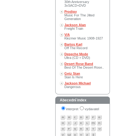
30th Anniversary
3xSACD+DVD
Prodigy
Music For The Jilted
Generation
Jackson Alan
Freight Train
V/A
Klezmer Music 1908-1927
Bartos Karl
Off The Record
Depeche Mode
Ultra (CD + DVD)
Desert Rose Band
Best Of The Desert Rose..
Getz Stan
Stan Is Here
Jackson Michael
Dangerous
Abecední index
interpret
vydavatel