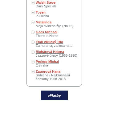
Walsh Steve
Daily Specials
Toyen
Ia Orana
Metalinda
Moja hviezda žije (No 16)
Gees Michael
There Is Home
Emil Viklický Trio
Za horama, za lesama...
Blehárová Helena
Jazzové útesy (1963-1990)
Prokop Michal
Ostraka
Zagorová Hana
Srdečně / Nejkrásnější
šansony 1968-2018