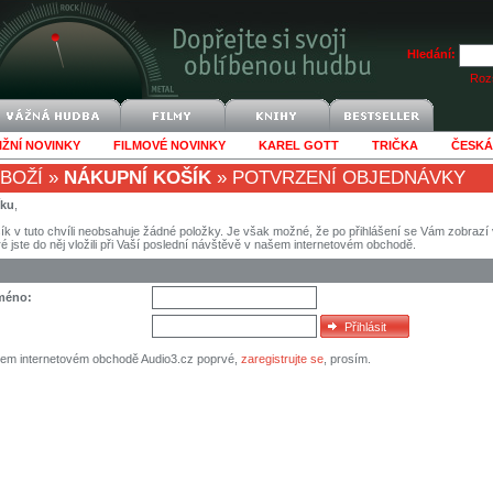
Hledání:
Rozš
IŽNÍ NOVINKY
FILMOVÉ NOVINKY
KAREL GOTT
TRIČKA
ČESKÁ
BOŽÍ
»
NÁKUPNÍ KOŠÍK
»
POTVRZENÍ OBJEDNÁVKY
íku
,
ík v tuto chvíli neobsahuje žádné položky. Je však možné, že po přihlášení se Vám zobraz
eré jste do něj vložili při Vaší poslední návštěvě v našem internetovém obchodě.
jméno:
šem internetovém obchodě Audio3.cz poprvé,
zaregistrujte se
, prosím.