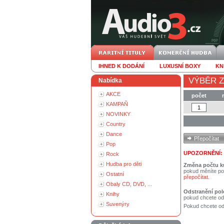
IHNED K DODÁNÍ
LUXUSNÍ BOXY
KN
VÝBĚR Z
Nabídka
AKCE
počet
KAMPAŇ
NOVINKY
Country
Dance
Pop
UPOZORNĚNÍ:
Rock
Hudba pro děti
Změna počtu k
pokud měníte po
Ostatní
přepočítat
.
Obaly CD, DVD, ...
Odstranění pol
Knihy
pokud chcete od
Suvenýry
Pokud chcete ods