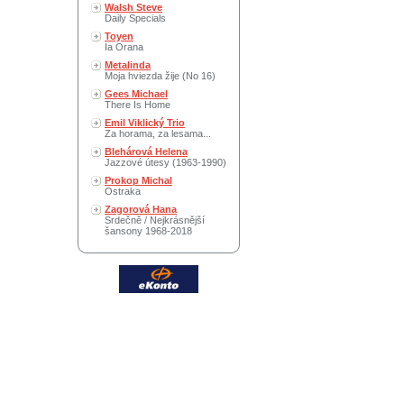
Walsh Steve
Daily Specials
Toyen
Ia Orana
Metalinda
Moja hviezda žije (No 16)
Gees Michael
There Is Home
Emil Viklický Trio
Za horama, za lesama...
Blehárová Helena
Jazzové útesy (1963-1990)
Prokop Michal
Ostraka
Zagorová Hana
Srdečně / Nejkrásnější
šansony 1968-2018