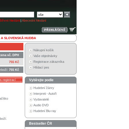
ířené hledání
|
Abecední hledání
 A SLOVENSKÁ HUDBA
Nákupní košík
cena vč. DPH
Vaše objednávky
Registrace zákazníka
755 Kč
Hlídací pes
zboží:
755 Kč
Vybírejte podle
Hudební žánry
Interpreti - Autoři
ačítko
Vydavatelé
Audio DVD
Hudební Blu-ray
boží.
Bestseller ČR