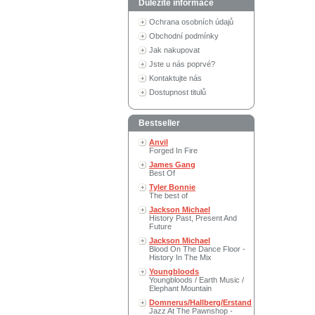
Důležité informace
Ochrana osobních údajů
Obchodní podmínky
Jak nakupovat
Jste u nás poprvé?
Kontaktujte nás
Dostupnost titulů
Bestseller
Anvil
Forged In Fire
James Gang
Best Of
Tyler Bonnie
The best of
Jackson Michael
History Past, Present And
Future
Jackson Michael
Blood On The Dance Floor -
History In The Mix
Youngbloods
Youngbloods / Earth Music /
Elephant Mountain
Domnerus/Hallberg/Erstand
Jazz At The Pawnshop -