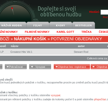
Hledání:
Rozš
IŽNÍ NOVINKY
FILMOVÉ NOVINKY
KAREL GOTT
TRIČKA
ČESKÁ
BOŽÍ
»
NÁKUPNÍ KOŠÍK
»
POTVRZENÍ OBJEDNÁVKY
nosič
název
autor
LP
Greatest Hits Vol.1
Stewart Rod
Celková cena za 
usů zboží:
čet kusů jednotlivých položek v košíku, nezapomeňte prosím po změně počtu kusů použít tl
ožek z košíku:
stranit všechny položky z košíku stiskněte
vysypat
.
tranit jen některé položky z košíku zadejte do kolonky
počet
0 a poté stiskněte
přepočítat
z