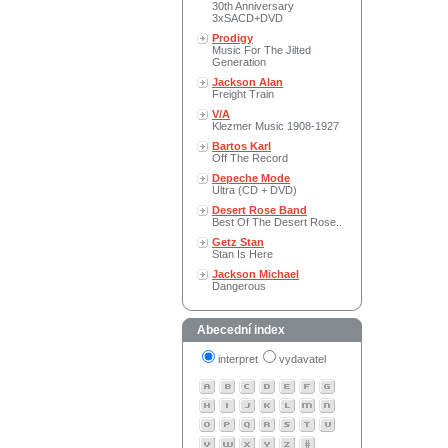
30th Anniversary
3xSACD+DVD
Prodigy
Music For The Jilted
Generation
Jackson Alan
Freight Train
V/A
Klezmer Music 1908-1927
Bartos Karl
Off The Record
Depeche Mode
Ultra (CD + DVD)
Desert Rose Band
Best Of The Desert Rose..
Getz Stan
Stan Is Here
Jackson Michael
Dangerous
Abecední index
interpret
vydavatel