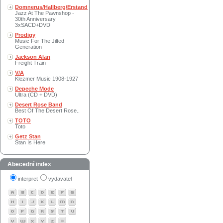
Domnerus/Hallberg/Erstand
Jazz At The Pawnshop -
30th Anniversary
3xSACD+DVD
Prodigy
Music For The Jilted
Generation
Jackson Alan
Freight Train
V/A
Klezmer Music 1908-1927
Depeche Mode
Ultra (CD + DVD)
Desert Rose Band
Best Of The Desert Rose..
TOTO
Toto
Getz Stan
Stan Is Here
Abecední index
interpret
vydavatel