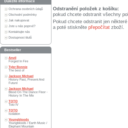
Důležité informace
Odstranění položek z košíku:
Ochrana osobních údajů
pokud chcete odstranit všechny po
Obchodní podmínky
Jak nakupovat
Pokud chcete odstranit jen někter
Jste u nás poprvé?
a poté stiskněte
přepočítat
zboží.
Kontaktujte nás
Dostupnost titulů
Bestseller
Anvil
Forged In Fire
Tyler Bonnie
The best of
Jackson Michael
History Past, Present And
Future
Jackson Michael
Blood On The Dance Floor -
History In The Mix
TOTO
Toto IV
TOTO
Isolation
Youngbloods
Youngbloods / Earth Music /
Elephant Mountain