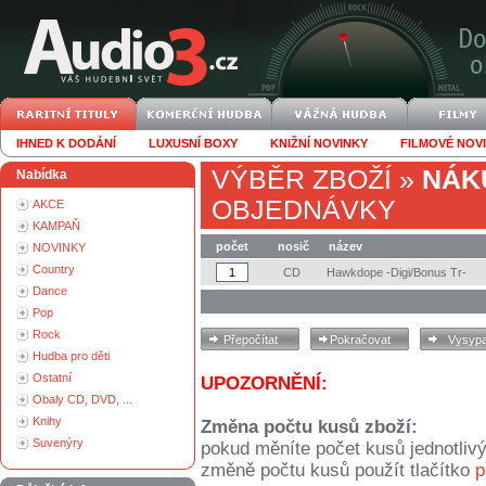
IHNED K DODÁNÍ
LUXUSNÍ BOXY
KNIŽNÍ NOVINKY
FILMOVÉ NOV
VÝBĚR ZBOŽÍ
»
NÁK
Nabídka
OBJEDNÁVKY
AKCE
KAMPAŇ
počet
nosič
název
NOVINKY
Country
CD
Hawkdope -Digi/Bonus Tr-
Dance
Pop
Rock
Hudba pro děti
Ostatní
UPOZORNĚNÍ:
Obaly CD, DVD, ...
Knihy
Změna počtu kusů zboží:
Suvenýry
pokud měníte počet kusů jednotliv
změně počtu kusů použít tlačítko
p