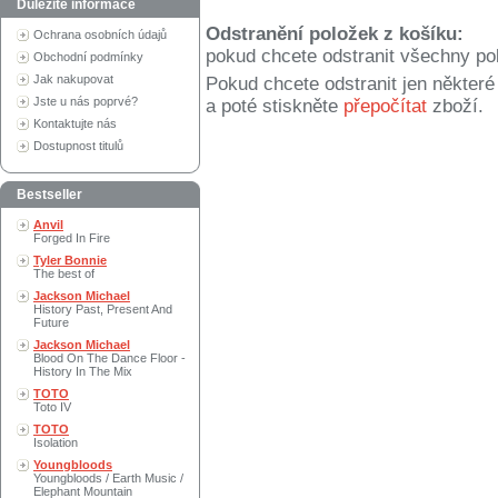
Důležité informace
Odstranění položek z košíku:
Ochrana osobních údajů
pokud chcete odstranit všechny po
Obchodní podmínky
Jak nakupovat
Pokud chcete odstranit jen někter
Jste u nás poprvé?
a poté stiskněte
přepočítat
zboží.
Kontaktujte nás
Dostupnost titulů
Bestseller
Anvil
Forged In Fire
Tyler Bonnie
The best of
Jackson Michael
History Past, Present And
Future
Jackson Michael
Blood On The Dance Floor -
History In The Mix
TOTO
Toto IV
TOTO
Isolation
Youngbloods
Youngbloods / Earth Music /
Elephant Mountain