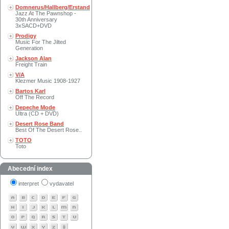
Domnerus/Hallberg/Erstand
Jazz At The Pawnshop -
30th Anniversary
3xSACD+DVD
Prodigy
Music For The Jilted
Generation
Jackson Alan
Freight Train
V/A
Klezmer Music 1908-1927
Bartos Karl
Off The Record
Depeche Mode
Ultra (CD + DVD)
Desert Rose Band
Best Of The Desert Rose..
TOTO
Toto
Abecední index
interpret
vydavatel