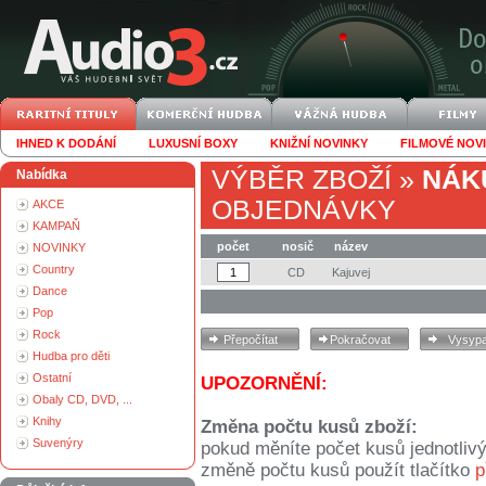
IHNED K DODÁNÍ
LUXUSNÍ BOXY
KNIŽNÍ NOVINKY
FILMOVÉ NOV
VÝBĚR ZBOŽÍ
»
NÁK
Nabídka
OBJEDNÁVKY
AKCE
KAMPAŇ
počet
nosič
název
NOVINKY
Country
CD
Kajuvej
Dance
Pop
Rock
Hudba pro děti
Ostatní
UPOZORNĚNÍ:
Obaly CD, DVD, ...
Knihy
Změna počtu kusů zboží:
Suvenýry
pokud měníte počet kusů jednotliv
změně počtu kusů použít tlačítko
p