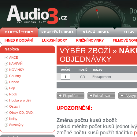
IHNED K DODÁNÍ
LUXUSNÍ BOXY
KNIŽNÍ NOVINKY
FILMOVÉ NOV
VÝBĚR ZBOŽÍ
»
NÁK
Nabídka
OBJEDNÁVKY
AKCE
KAMPAŇ
počet
nosič
název
NOVINKY
Country
CD
Escapement
Dance
Pop
Rock
Hudba pro děti
Ostatní
UPOZORNĚNÍ:
Obaly CD, DVD, ...
Knihy
Změna počtu kusů zboží:
Suvenýry
pokud měníte počet kusů jednotliv
změně počtu kusů použít tlačítko
p