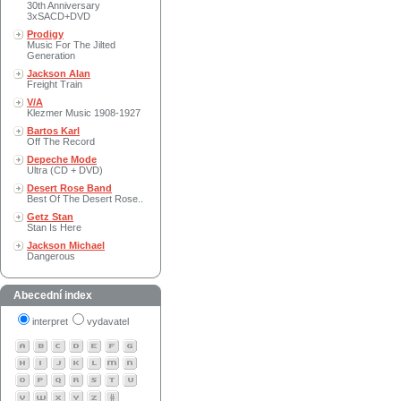
30th Anniversary
3xSACD+DVD
Prodigy
Music For The Jilted
Generation
Jackson Alan
Freight Train
V/A
Klezmer Music 1908-1927
Bartos Karl
Off The Record
Depeche Mode
Ultra (CD + DVD)
Desert Rose Band
Best Of The Desert Rose..
Getz Stan
Stan Is Here
Jackson Michael
Dangerous
Abecední index
interpret
vydavatel