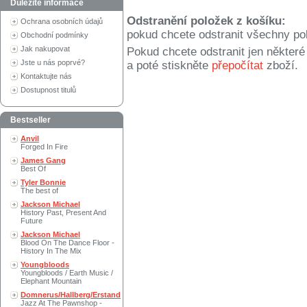
Důležité informace
Odstranění položek z košíku:
Ochrana osobních údajů
pokud chcete odstranit všechny po
Obchodní podmínky
Jak nakupovat
Pokud chcete odstranit jen někter
Jste u nás poprvé?
a poté stiskněte
přepočítat
zboží.
Kontaktujte nás
Dostupnost titulů
Bestseller
Anvil
Forged In Fire
James Gang
Best Of
Tyler Bonnie
The best of
Jackson Michael
History Past, Present And
Future
Jackson Michael
Blood On The Dance Floor -
History In The Mix
Youngbloods
Youngbloods / Earth Music /
Elephant Mountain
Domnerus/Hallberg/Erstand
Jazz At The Pawnshop -