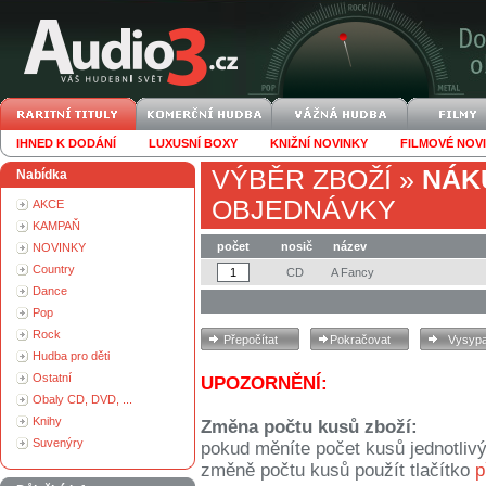
IHNED K DODÁNÍ
LUXUSNÍ BOXY
KNIŽNÍ NOVINKY
FILMOVÉ NOV
VÝBĚR ZBOŽÍ
»
NÁK
Nabídka
OBJEDNÁVKY
AKCE
KAMPAŇ
počet
nosič
název
NOVINKY
Country
CD
A Fancy
Dance
Pop
Rock
Hudba pro děti
Ostatní
UPOZORNĚNÍ:
Obaly CD, DVD, ...
Knihy
Změna počtu kusů zboží:
Suvenýry
pokud měníte počet kusů jednotliv
změně počtu kusů použít tlačítko
p