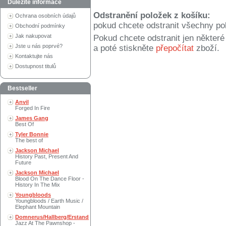
Důležité informace
Odstranění položek z košíku:
Ochrana osobních údajů
pokud chcete odstranit všechny po
Obchodní podmínky
Jak nakupovat
Pokud chcete odstranit jen někter
Jste u nás poprvé?
a poté stiskněte
přepočítat
zboží.
Kontaktujte nás
Dostupnost titulů
Bestseller
Anvil
Forged In Fire
James Gang
Best Of
Tyler Bonnie
The best of
Jackson Michael
History Past, Present And
Future
Jackson Michael
Blood On The Dance Floor -
History In The Mix
Youngbloods
Youngbloods / Earth Music /
Elephant Mountain
Domnerus/Hallberg/Erstand
Jazz At The Pawnshop -