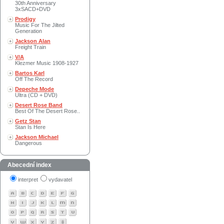
30th Anniversary
3xSACD+DVD
Prodigy
Music For The Jilted
Generation
Jackson Alan
Freight Train
V/A
Klezmer Music 1908-1927
Bartos Karl
Off The Record
Depeche Mode
Ultra (CD + DVD)
Desert Rose Band
Best Of The Desert Rose..
Getz Stan
Stan Is Here
Jackson Michael
Dangerous
Abecední index
interpret
vydavatel