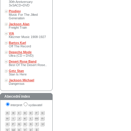
30th Anniversary
3xSACD+DVD
Prodigy
Music For The Jilted
Generation
Jackson Alan
Freight Train
V/A
Klezmer Music 1908-1927
Bartos Karl
Off The Record
Depeche Mode
Ultra (CD + DVD)
Desert Rose Band
Best Of The Desert Rose..
Getz Stan
Stan Is Here
Jackson Michael
Dangerous
Abecední index
interpret
vydavatel