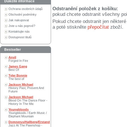
Důležité informace
Odstranění položek z košíku:
Ochrana osobních údajů
pokud chcete odstranit všechny po
Obchodní podmínky
Jak nakupovat
Pokud chcete odstranit jen někter
Jste u nás poprvé?
a poté stiskněte
přepočítat
zboží.
Kontaktujte nás
Dostupnost titulů
Bestseller
Anvil
Forged In Fire
James Gang
Best Of
Tyler Bonnie
The best of
Jackson Michael
History Past, Present And
Future
Jackson Michael
Blood On The Dance Floor -
History In The Mix
Youngbloods
Youngbloods / Earth Music /
Elephant Mountain
Domnerus/Hallberg/Erstand
Jazz At The Pawnshop -