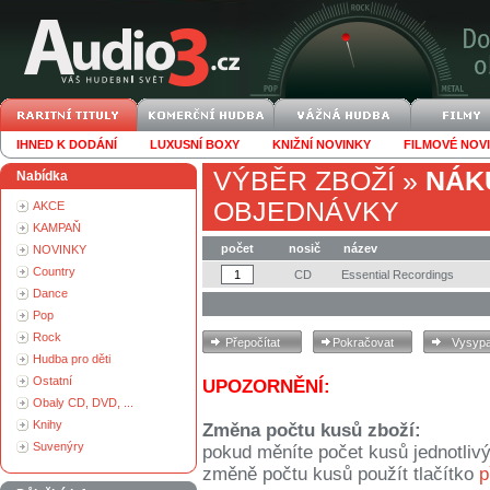
IHNED K DODÁNÍ
LUXUSNÍ BOXY
KNIŽNÍ NOVINKY
FILMOVÉ NOV
VÝBĚR ZBOŽÍ
»
NÁK
Nabídka
OBJEDNÁVKY
AKCE
KAMPAŇ
počet
nosič
název
NOVINKY
Country
CD
Essential Recordings
Dance
Pop
Rock
Hudba pro děti
Ostatní
UPOZORNĚNÍ:
Obaly CD, DVD, ...
Knihy
Změna počtu kusů zboží:
Suvenýry
pokud měníte počet kusů jednotliv
změně počtu kusů použít tlačítko
p