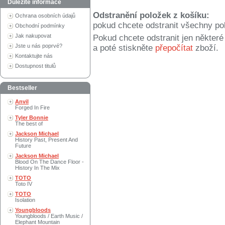
Důležité informace
Odstranění položek z košíku:
Ochrana osobních údajů
pokud chcete odstranit všechny po
Obchodní podmínky
Jak nakupovat
Pokud chcete odstranit jen někter
Jste u nás poprvé?
a poté stiskněte
přepočítat
zboží.
Kontaktujte nás
Dostupnost titulů
Bestseller
Anvil
Forged In Fire
Tyler Bonnie
The best of
Jackson Michael
History Past, Present And
Future
Jackson Michael
Blood On The Dance Floor -
History In The Mix
TOTO
Toto IV
TOTO
Isolation
Youngbloods
Youngbloods / Earth Music /
Elephant Mountain