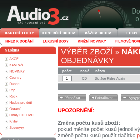
IHNED K DODÁNÍ
LUXUSNÍ BOXY
KNIŽNÍ NOVINKY
FILMOVÉ NOV
VÝBĚR ZBOŽÍ
»
NÁK
Nabídka
OBJEDNÁVKY
AKCE
KAMPAŇ
počet
nosič
název
NOVINKY
Country
CD
Big Joe Rides Again
Dance
Pop
Rock
Hudba pro děti
Ostatní
UPOZORNĚNÍ:
Obaly CD, DVD, ...
Knihy
Změna počtu kusů zboží:
Suvenýry
pokud měníte počet kusů jednotliv
změně počtu kusů použít tlačítko
p