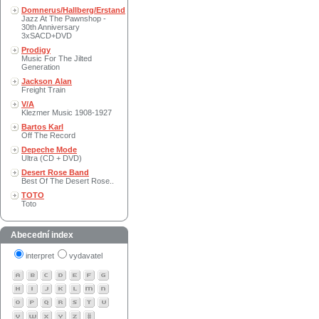
Domnerus/Hallberg/Erstand
Jazz At The Pawnshop -
30th Anniversary
3xSACD+DVD
Prodigy
Music For The Jilted
Generation
Jackson Alan
Freight Train
V/A
Klezmer Music 1908-1927
Bartos Karl
Off The Record
Depeche Mode
Ultra (CD + DVD)
Desert Rose Band
Best Of The Desert Rose..
TOTO
Toto
Abecední index
interpret
vydavatel