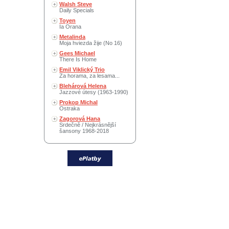
Walsh Steve
Daily Specials
Toyen
Ia Orana
Metalinda
Moja hviezda žije (No 16)
Gees Michael
There Is Home
Emil Viklický Trio
Za horama, za lesama...
Blehárová Helena
Jazzové útesy (1963-1990)
Prokop Michal
Ostraka
Zagorová Hana
Srdečně / Nejkrásnější
šansony 1968-2018