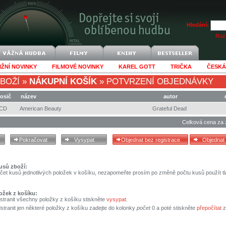
Hledání:
Rozš
IŽNÍ NOVINKY
FILMOVÉ NOVINKY
KAREL GOTT
TRIČKA
ČESKÁ
BOŽÍ
»
NÁKUPNÍ KOŠÍK
»
POTVRZENÍ OBJEDNÁVKY
osič
název
autor
CD
American Beauty
Grateful Dead
Celková cena za 
usů zboží:
čet kusů jednotlivých položek v košíku, nezapomeňte prosím po změně počtu kusů použít tl
ožek z košíku:
stranit všechny položky z košíku stiskněte
vysypat
.
tranit jen některé položky z košíku zadejte do kolonky
počet
0 a poté stiskněte
přepočítat
z