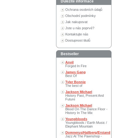
Důležité informace
Ochrana osobních údajů
Obchodní podmínky
Jak nakupovat
Jste u nás poprvé?
Kontaktujte nás
Dostupnost titulů
Bestseller
Anvil
Forged In Fire
James Gang
Best Of
Tyler Bonnie
The best of
Jackson Michael
History Past, Present And
Future
Jackson Michael
Blood On The Dance Floor -
History In The Mix
Youngbloods
Youngbloods / Earth Music /
Elephant Mountain
Domnerus/Hallberg/Erstand
Jazz At The Pawnshop -