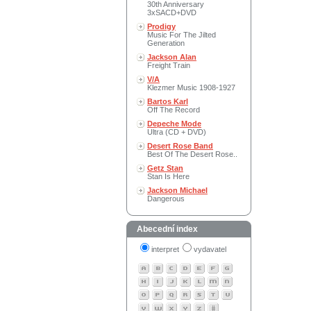
30th Anniversary
3xSACD+DVD
Prodigy
Music For The Jilted
Generation
Jackson Alan
Freight Train
V/A
Klezmer Music 1908-1927
Bartos Karl
Off The Record
Depeche Mode
Ultra (CD + DVD)
Desert Rose Band
Best Of The Desert Rose..
Getz Stan
Stan Is Here
Jackson Michael
Dangerous
Abecední index
interpret
vydavatel