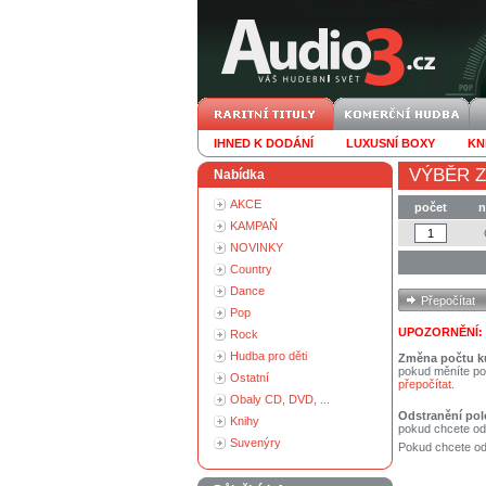
IHNED K DODÁNÍ
LUXUSNÍ BOXY
KN
VÝBĚR Z
Nabídka
AKCE
počet
n
KAMPAŇ
NOVINKY
Country
Dance
Pop
UPOZORNĚNÍ:
Rock
Hudba pro děti
Změna počtu k
pokud měníte po
Ostatní
přepočítat
.
Obaly CD, DVD, ...
Odstranění pol
Knihy
pokud chcete od
Suvenýry
Pokud chcete ods