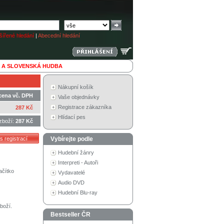
ířené hledání
|
Abecední hledání
 A SLOVENSKÁ HUDBA
Nákupní košík
cena vč. DPH
Vaše objednávky
Registrace zákazníka
287 Kč
Hlídací pes
zboží:
287 Kč
Vybírejte podle
Hudební žánry
Interpreti - Autoři
ačítko
Vydavatelé
Audio DVD
Hudební Blu-ray
boží.
Bestseller ČR