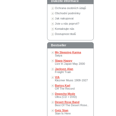
Důležité informace
Ochrana osobních údajů
Obchodní podmínky
Jak nakupovat
Jste u nás poprvé?
Kontaktujte nás
Dostupnost titulů
Bestseller
My Sleeping Karma
Satya
Slapp Happy
Live In Japan May 2000
Jackson Alan
Freight Train
V/A
Klezmer Music 1908-1927
Bartos Karl
Off The Record
Depeche Mode
Ultra (CD + DVD)
Desert Rose Band
Best Of The Desert Rose..
Getz Stan
Stan Is Here