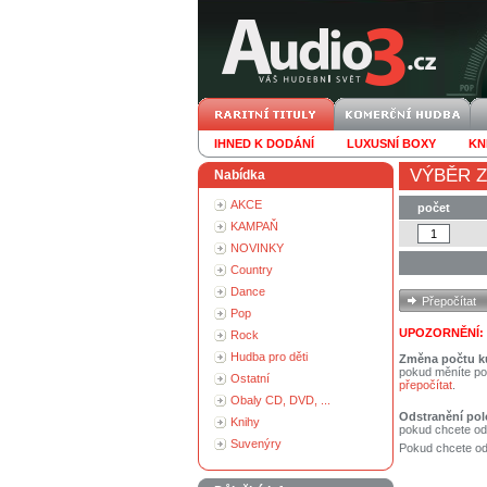
IHNED K DODÁNÍ
LUXUSNÍ BOXY
KN
VÝBĚR Z
Nabídka
AKCE
počet
KAMPAŇ
NOVINKY
Country
Dance
Pop
UPOZORNĚNÍ:
Rock
Hudba pro děti
Změna počtu k
pokud měníte po
Ostatní
přepočítat
.
Obaly CD, DVD, ...
Odstranění pol
Knihy
pokud chcete od
Suvenýry
Pokud chcete ods