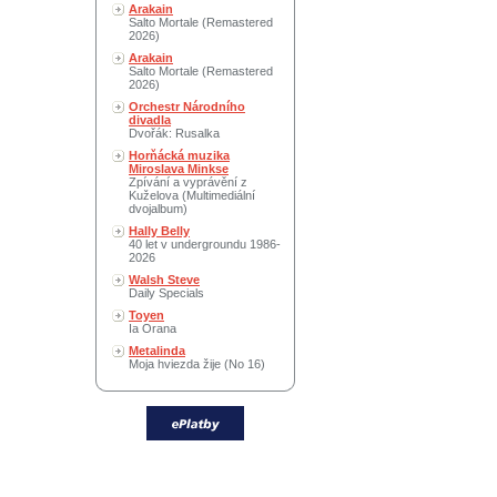
Arakain
Salto Mortale (Remastered
2026)
Arakain
Salto Mortale (Remastered
2026)
Orchestr Národního
divadla
Dvořák: Rusalka
Horňácká muzika
Miroslava Minkse
Zpívání a vyprávění z
Kuželova (Multimediální
dvojalbum)
Hally Belly
40 let v undergroundu 1986-
2026
Walsh Steve
Daily Specials
Toyen
Ia Orana
Metalinda
Moja hviezda žije (No 16)