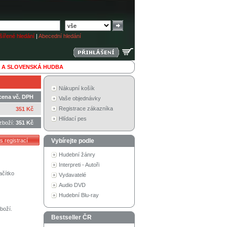
ířené hledání
|
Abecední hledání
 A SLOVENSKÁ HUDBA
Nákupní košík
cena vč. DPH
Vaše objednávky
Registrace zákazníka
351 Kč
Hlídací pes
zboží:
351 Kč
Vybírejte podle
Hudební žánry
Interpreti - Autoři
ačítko
Vydavatelé
Audio DVD
Hudební Blu-ray
boží.
Bestseller ČR