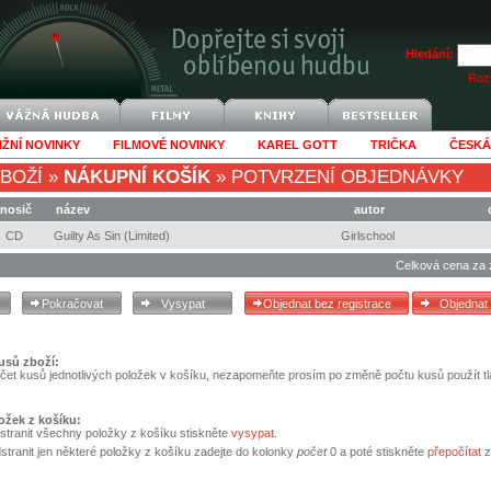
Hledání:
Rozš
IŽNÍ NOVINKY
FILMOVÉ NOVINKY
KAREL GOTT
TRIČKA
ČESKÁ
BOŽÍ
»
NÁKUPNÍ KOŠÍK
»
POTVRZENÍ OBJEDNÁVKY
nosič
název
autor
CD
Guilty As Sin (Limited)
Girlschool
Celková cena za 
usů zboží:
čet kusů jednotlivých položek v košíku, nezapomeňte prosím po změně počtu kusů použít tl
ožek z košíku:
stranit všechny položky z košíku stiskněte
vysypat
.
tranit jen některé položky z košíku zadejte do kolonky
počet
0 a poté stiskněte
přepočítat
z