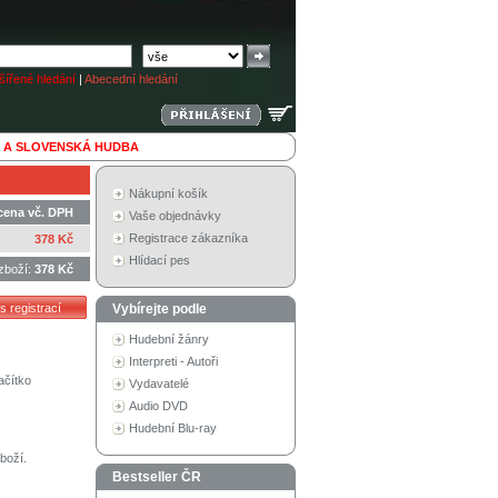
ířené hledání
|
Abecední hledání
 A SLOVENSKÁ HUDBA
Nákupní košík
cena vč. DPH
Vaše objednávky
Registrace zákazníka
378 Kč
Hlídací pes
zboží:
378 Kč
Vybírejte podle
Hudební žánry
Interpreti - Autoři
ačítko
Vydavatelé
Audio DVD
Hudební Blu-ray
boží.
Bestseller ČR