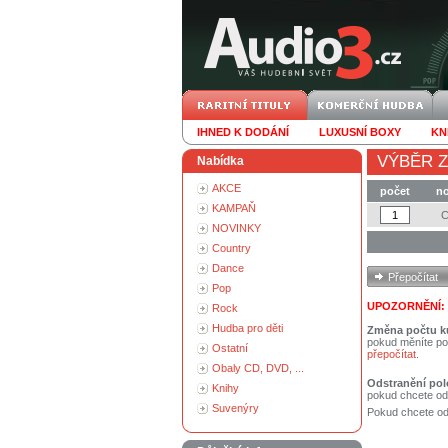
IHNED K DODÁNÍ
LUXUSNÍ BOXY
KN
VÝBĚR Z
Nabídka
AKCE
počet
no
KAMPAŇ
NOVINKY
Country
Dance
Pop
UPOZORNĚNÍ:
Rock
Hudba pro děti
Změna počtu k
pokud měníte po
Ostatní
přepočítat
.
Obaly CD, DVD, ...
Odstranění pol
Knihy
pokud chcete od
Suvenýry
Pokud chcete ods