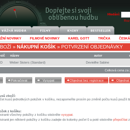
Hledání:
Rozš
IŽNÍ NOVINKY
FILMOVÉ NOVINKY
KAREL GOTT
TRIČKA
ČESKÁ
BOŽÍ
»
NÁKUPNÍ KOŠÍK
»
POTVRZENÍ OBJEDNÁVKY
sič
název
autor
CD
Weber Sisters (Standard)
Devieilhe Sabine
Celková cena za 
usů zboží:
čet kusů jednotlivých položek v košíku, nezapomeňte prosím po změně počtu kusů použít tl
ožek z košíku:
stranit všechny položky z košíku stiskněte
vysypat
.
tranit jen některé položky z košíku zadejte do kolonky
počet
0 a poté stiskněte
přepočítat
z