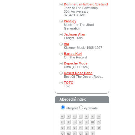
Domnerus/Hallberg/Erstand
Jazz At The Pawnshop -
30th Anniversary
3xSACD+DVD
Prodigy
Music For The Jilted
Generation
Jackson Alan
Freight Train
V/A
Klezmer Music 1908-1927
Bartos Karl
Off The Record
Depeche Mode
Ultra (CD + DVD)
Desert Rose Band
Best Of The Desert Rose..
TOTO
Toto
Abecední index
interpret
vydavatel