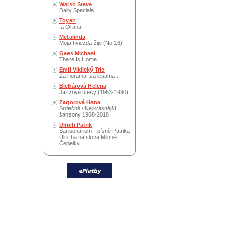
Walsh Steve
Daily Specials
Toyen
Ia Orana
Metalinda
Moja hviezda žije (No 16)
Gees Michael
There Is Home
Emil Viklický Trio
Za horama, za lesama...
Blehárová Helena
Jazzové útesy (1963-1990)
Zagorová Hana
Srdečně / Nejkrásnější
šansony 1968-2018
Ulrich Patrik
Šansonárium - písně Patrika
Ulricha na slova Miloně
Čepelky