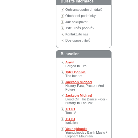
Důležité informace
Ochrana osobních údajů
Obchodní podmínky
Jak nakupovat
Jste u nás poprvé?
Kontaktujte nás
Dostupnost titulů
Bestseller
Anvil
Forged In Fire
Tyler Bonnie
The best of
Jackson Michael
History Past, Present And
Future
Jackson Michael
Blood On The Dance Floor -
History In The Mix
TOTO
Toto IV
TOTO
Isolation
Youngbloods
Youngbloods / Earth Music /
Elephant Mountain