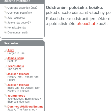
Důležité informace
Odstranění položek z košíku:
Ochrana osobních údajů
pokud chcete odstranit všechny po
Obchodní podmínky
Jak nakupovat
Pokud chcete odstranit jen někter
Jste u nás poprvé?
a poté stiskněte
přepočítat
zboží.
Kontaktujte nás
Dostupnost titulů
Bestseller
Anvil
Forged In Fire
James Gang
Best Of
Tyler Bonnie
The best of
Jackson Michael
History Past, Present And
Future
Jackson Michael
Blood On The Dance Floor -
History In The Mix
Youngbloods
Youngbloods / Earth Music /
Elephant Mountain
Domnerus/Hallberg/Erstand
Jazz At The Pawnshop -