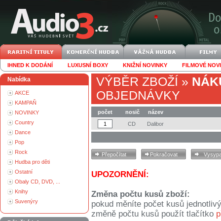
IHNED K DODÁNÍ
LUXUSNÍ BOXY
KNIŽNÍ NOVINKY
FILMOVÉ NOV
VÝBĚR ZBOŽÍ
»
NÁK
Nabídka
OBJEDNÁVKY
AKCE
KAMPAŇ
počet
nosič
název
NOVINKY
Country
CD
Dalibor
Dance
Pop
Rock
Hudba pro děti
Ostatní
UPOZORNĚNÍ:
Obaly CD, DVD, ...
Knihy
Změna počtu kusů zboží:
Suvenýry
pokud měníte počet kusů jednotliv
změně počtu kusů použít tlačítko
p