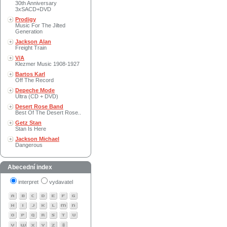
30th Anniversary
3xSACD+DVD
Prodigy
Music For The Jilted
Generation
Jackson Alan
Freight Train
V/A
Klezmer Music 1908-1927
Bartos Karl
Off The Record
Depeche Mode
Ultra (CD + DVD)
Desert Rose Band
Best Of The Desert Rose..
Getz Stan
Stan Is Here
Jackson Michael
Dangerous
Abecední index
interpret
vydavatel