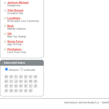
Jackson Michael
Dangerous
Tyler Bonnie
Greatest Hits
Loudblast
Iii Decades Live Ceremony
Beck
Midnite Vultures
V/A
Man You Swing!
Storm Force
Age Of Fear
Pendragon
Love Over Fear
Abecední index
interpret
vydavatel
Internetový obchod Audio3.cz - Soběši