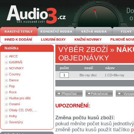
IHNED K DODÁNÍ
LUXUSNÍ BOXY
KNIŽNÍ NOVINKY
FILMOVÉ NOV
VÝBĚR ZBOŽÍ
»
NÁK
Nabídka
OBJEDNÁVKY
AKCE
KAMPAŇ
počet
nosič
název
NOVINKY
Country
Blu-ray disc
1 CD+Blu-ray
Dance
Pop
Rock
Hudba pro děti
Ostatní
UPOZORNĚNÍ:
Obaly CD, DVD, ...
Knihy
Změna počtu kusů zboží:
Suvenýry
pokud měníte počet kusů jednotliv
změně počtu kusů použít tlačítko
p