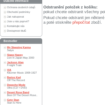
Důležité informace
Odstranění položek z košíku:
Ochrana osobních údajů
pokud chcete odstranit všechny po
Obchodní podmínky
Jak nakupovat
Pokud chcete odstranit jen někter
Jste u nás poprvé?
a poté stiskněte
přepočítat
zboží.
Kontaktujte nás
Dostupnost titulů
Bestseller
My Sleeping Karma
Satya
Slapp Happy
Live In Japan May 2000
Jackson Alan
Freight Train
V/A
Klezmer Music 1908-1927
Bartos Karl
Off The Record
Depeche Mode
Ultra (CD + DVD)
Desert Rose Band
Best Of The Desert Rose..
Getz Stan
Stan Is Here