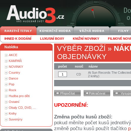
IHNED K DODÁNÍ
LUXUSNÍ BOXY
KNIŽNÍ NOVINKY
FILMOVÉ NOV
VÝBĚR ZBOŽÍ
»
NÁK
Nabídka
OBJEDNÁVKY
AKCE
KAMPAŇ
počet
nosič
název
NOVINKY
Country
At Sun Records The Collecte
CD
2 knihy)
Dance
Pop
Rock
Hudba pro děti
Ostatní
UPOZORNĚNÍ:
Obaly CD, DVD, ...
Knihy
Změna počtu kusů zboží:
Suvenýry
pokud měníte počet kusů jednotliv
změně počtu kusů použít tlačítko
p