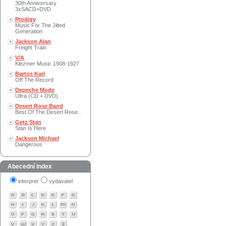
30th Anniversary
3xSACD+DVD
Prodigy
Music For The Jilted
Generation
Jackson Alan
Freight Train
V/A
Klezmer Music 1908-1927
Bartos Karl
Off The Record
Depeche Mode
Ultra (CD + DVD)
Desert Rose Band
Best Of The Desert Rose..
Getz Stan
Stan Is Here
Jackson Michael
Dangerous
Abecední index
interpret
vydavatel