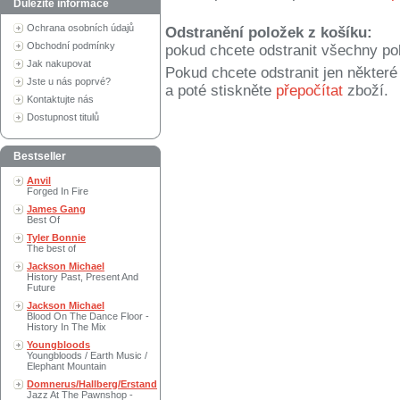
Důležité informace
Ochrana osobních údajů
Odstranění položek z košíku:
Obchodní podmínky
pokud chcete odstranit všechny po
Jak nakupovat
Pokud chcete odstranit jen někter
Jste u nás poprvé?
a poté stiskněte
přepočítat
zboží.
Kontaktujte nás
Dostupnost titulů
Bestseller
Anvil
Forged In Fire
James Gang
Best Of
Tyler Bonnie
The best of
Jackson Michael
History Past, Present And
Future
Jackson Michael
Blood On The Dance Floor -
History In The Mix
Youngbloods
Youngbloods / Earth Music /
Elephant Mountain
Domnerus/Hallberg/Erstand
Jazz At The Pawnshop -