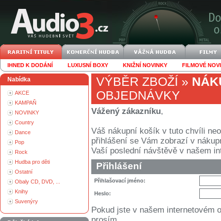
IHNED K DODÁNÍ
LUXUSNÍ BOXY
KNIŽNÍ NOVINKY
FILMOVÉ NOV
VÝBĚR ZBOŽÍ
»
NÁK
Nabídka
OBJEDNÁVKY
AKCE
KAMPAŇ
Vážený zákazníku
,
NOVINKY
Country
Váš nákupní košík v tuto chvíli n
Dance
přihlášení se Vám zobrazí v nákupním
Pop
Vaší poslední návštěvě v našem i
Rock
Hudba pro děti
Přihlášení
Ostatní
Přihlašovací jméno:
Obaly CD, DVD, ...
Knihy
Heslo:
Suvenýry
Pokud jste v našem internetovém 
prosím.