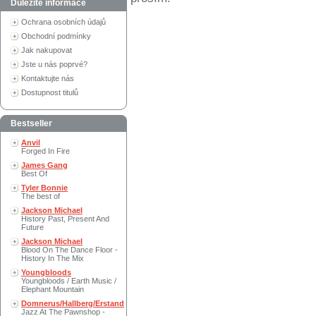
Důležité informace
Ochrana osobních údajů
Obchodní podmínky
Jak nakupovat
Jste u nás poprvé?
Kontaktujte nás
Dostupnost titulů
Bestseller
Anvil
Forged In Fire
James Gang
Best Of
Tyler Bonnie
The best of
Jackson Michael
History Past, Present And
Future
Jackson Michael
Blood On The Dance Floor -
History In The Mix
Youngbloods
Youngbloods / Earth Music /
Elephant Mountain
Domnerus/Hallberg/Erstand
Jazz At The Pawnshop -