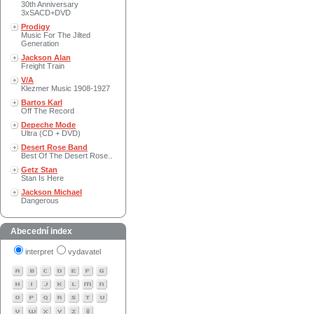
30th Anniversary
3xSACD+DVD
Prodigy
Music For The Jilted
Generation
Jackson Alan
Freight Train
V/A
Klezmer Music 1908-1927
Bartos Karl
Off The Record
Depeche Mode
Ultra (CD + DVD)
Desert Rose Band
Best Of The Desert Rose..
Getz Stan
Stan Is Here
Jackson Michael
Dangerous
Abecední index
interpret
vydavatel