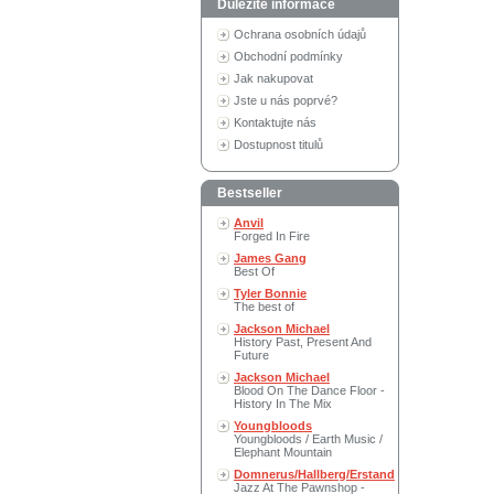
Důležité informace
Ochrana osobních údajů
Obchodní podmínky
Jak nakupovat
Jste u nás poprvé?
Kontaktujte nás
Dostupnost titulů
Bestseller
Anvil
Forged In Fire
James Gang
Best Of
Tyler Bonnie
The best of
Jackson Michael
History Past, Present And
Future
Jackson Michael
Blood On The Dance Floor -
History In The Mix
Youngbloods
Youngbloods / Earth Music /
Elephant Mountain
Domnerus/Hallberg/Erstand
Jazz At The Pawnshop -