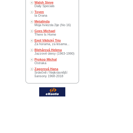
Walsh Steve
Daily Specials
Toyen
Ia Orana
Metalinda
Moja hviezda žije (No 16)
Gees Michael
There Is Home
Emil Viklický Trio
Za horama, za lesama...
Blehárová Helena
Jazzové útesy (1963-1990)
Prokop Michal
Ostraka
Zagorová Hana
Srdečně / Nejkrásnější
šansony 1968-2018