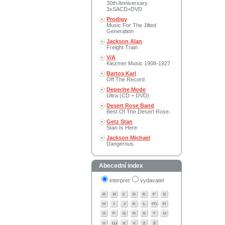
30th Anniversary
3xSACD+DVD
Prodigy
Music For The Jilted
Generation
Jackson Alan
Freight Train
V/A
Klezmer Music 1908-1927
Bartos Karl
Off The Record
Depeche Mode
Ultra (CD + DVD)
Desert Rose Band
Best Of The Desert Rose..
Getz Stan
Stan Is Here
Jackson Michael
Dangerous
Abecední index
interpret
vydavatel