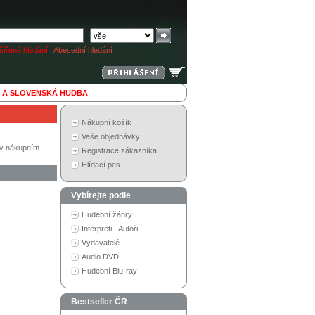
ířené hledání
|
Abecední hledání
 A SLOVENSKÁ HUDBA
Nákupní košík
Vaše objednávky
í v nákupním
Registrace zákazníka
Hlídací pes
Vybírejte podle
Hudební žánry
Interpreti - Autoři
Vydavatelé
Audio DVD
Hudební Blu-ray
Bestseller ČR