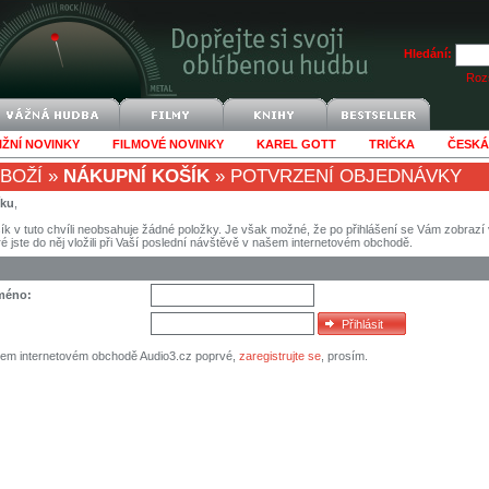
Hledání:
Rozš
IŽNÍ NOVINKY
FILMOVÉ NOVINKY
KAREL GOTT
TRIČKA
ČESKÁ
BOŽÍ
»
NÁKUPNÍ KOŠÍK
»
POTVRZENÍ OBJEDNÁVKY
íku
,
ík v tuto chvíli neobsahuje žádné položky. Je však možné, že po přihlášení se Vám zobraz
eré jste do něj vložili při Vaší poslední návštěvě v našem internetovém obchodě.
jméno:
šem internetovém obchodě Audio3.cz poprvé,
zaregistrujte se
, prosím.