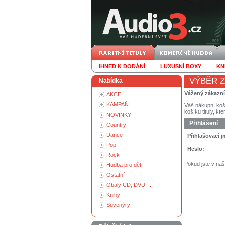
IHNED K DODÁNÍ
LUXUSNÍ BOXY
KN
VÝBĚR Z
Nabídka
Vážený zákazn
AKCE
KAMPAŇ
Váš nákupní koš
košíku tituly, kt
NOVINKY
Přihlášení
Country
Dance
Přihlašovací 
Pop
Heslo:
Rock
Pokud jste v na
Hudba pro děti
Ostatní
Obaly CD, DVD, ...
Knihy
Suvenýry