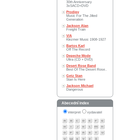
30th Anniversary
3xSACD+DVD
Prodigy
Music For The Jilted
Generation
Jackson Alan
Freight Train
V/A
Klezmer Music 1908-1927
Bartos Karl
Off The Record
Depeche Mode
Ultra (CD + DVD)
Desert Rose Band
Best Of The Desert Rose..
Getz Stan
Stan Is Here
Jackson Michael
Dangerous
Abecední index
interpret
vydavatel