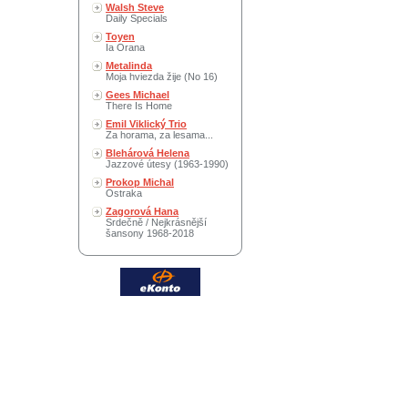
Walsh Steve
Daily Specials
Toyen
Ia Orana
Metalinda
Moja hviezda žije (No 16)
Gees Michael
There Is Home
Emil Viklický Trio
Za horama, za lesama...
Blehárová Helena
Jazzové útesy (1963-1990)
Prokop Michal
Ostraka
Zagorová Hana
Srdečně / Nejkrásnější
šansony 1968-2018