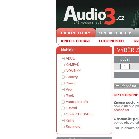
IHNED K DODÁNÍ
LUXUSNÍ BOXY
KN
VÝBĚR Z
Nabídka
AKCE
počet
KAMPAŇ
NOVINKY
Country
Dance
Pop
UPOZORNĚNÍ:
Rock
Hudba pro děti
Změna počtu k
pokud měníte po
Ostatní
přepočítat
.
Obaly CD, DVD, ...
Odstranění pol
Knihy
pokud chcete od
Suvenýry
Pokud chcete ods