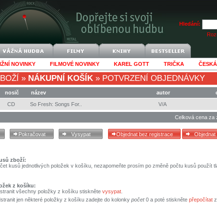
Hledání:
Rozš
IŽNÍ NOVINKY
FILMOVÉ NOVINKY
KAREL GOTT
TRIČKA
ČESKÁ
BOŽÍ
»
NÁKUPNÍ KOŠÍK
»
POTVRZENÍ OBJEDNÁVKY
nosič
název
autor
CD
So Fresh: Songs For..
V/A
Celková cena za 
usů zboží:
čet kusů jednotlivých položek v košíku, nezapomeňte prosím po změně počtu kusů použít tl
ožek z košíku:
stranit všechny položky z košíku stiskněte
vysypat
.
tranit jen některé položky z košíku zadejte do kolonky
počet
0 a poté stiskněte
přepočítat
z