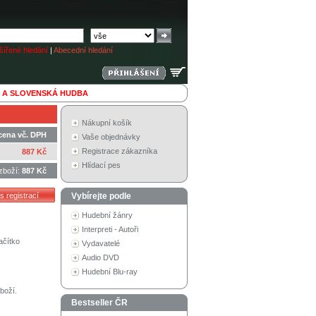
ířené hledání
|
Abecední hledání
 A SLOVENSKÁ HUDBA
Nákupní košík
cena vč. DPH
Vaše objednávky
Registrace zákazníka
887 Kč
Hlídací pes
zboží:
887 Kč
Vybírejte podle
Hudební žánry
Interpreti - Autoři
ačítko
Vydavatelé
Audio DVD
Hudební Blu-ray
boží.
Bestseller ČR