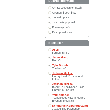
Důležité informace
Ochrana osobních údajů
Obchodní podmínky
Jak nakupovat
Jste u nás poprvé?
Kontaktujte nás
Dostupnost titulů
Bestseller
Anvil
Forged In Fire
James Gang
Best Of
Tyler Bonnie
The best of
Jackson Michael
History Past, Present And
Future
Jackson Michael
Blood On The Dance Floor -
History In The Mix
Youngbloods
Youngbloods / Earth Music /
Elephant Mountain
Domnerus/Hallberg/Erstand
Jazz At The Pawnshop -