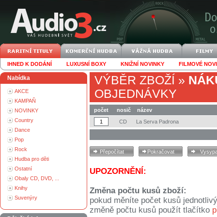
IHNED K DODÁNÍ
LUXUSNÍ BOXY
KNIŽNÍ NOVINKY
FILMOVÉ NOV
VÝBĚR ZBOŽÍ
»
NÁK
Nabídka
OBJEDNÁVKY
AKCE
KAMPAŇ
počet
nosič
název
NOVINKY
Country
CD
La Serva Padrona
Dance
Pop
Rock
Hudba pro děti
Ostatní
UPOZORNĚNÍ:
Obaly CD, DVD, ...
Knihy
Změna počtu kusů zboží:
Suvenýry
pokud měníte počet kusů jednotliv
změně počtu kusů použít tlačítko
p