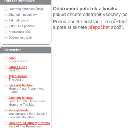
Důležité informace
Odstranění položek z košíku:
Ochrana osobních údajů
pokud chcete odstranit všechny po
Obchodní podmínky
Jak nakupovat
Pokud chcete odstranit jen někter
Jste u nás poprvé?
a poté stiskněte
přepočítat
zboží.
Kontaktujte nás
Dostupnost titulů
Bestseller
Anvil
Forged In Fire
James Gang
Best Of
Tyler Bonnie
The best of
Jackson Michael
History Past, Present And
Future
Jackson Michael
Blood On The Dance Floor -
History In The Mix
Youngbloods
Youngbloods / Earth Music /
Elephant Mountain
Domnerus/Hallberg/Erstand
Jazz At The Pawnshop -