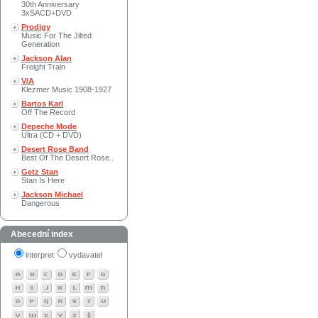
30th Anniversary
3xSACD+DVD
Prodigy
Music For The Jilted
Generation
Jackson Alan
Freight Train
V/A
Klezmer Music 1908-1927
Bartos Karl
Off The Record
Depeche Mode
Ultra (CD + DVD)
Desert Rose Band
Best Of The Desert Rose..
Getz Stan
Stan Is Here
Jackson Michael
Dangerous
Abecední index
interpret
vydavatel