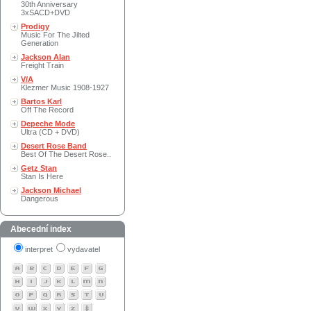
30th Anniversary
3xSACD+DVD
Prodigy
Music For The Jilted
Generation
Jackson Alan
Freight Train
V/A
Klezmer Music 1908-1927
Bartos Karl
Off The Record
Depeche Mode
Ultra (CD + DVD)
Desert Rose Band
Best Of The Desert Rose..
Getz Stan
Stan Is Here
Jackson Michael
Dangerous
Abecední index
interpret
vydavatel