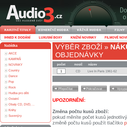
IHNED K DODÁNÍ
LUXUSNÍ BOXY
KNIŽNÍ NOVINKY
FILMOVÉ NOV
VÝBĚR ZBOŽÍ
»
NÁK
Nabídka
OBJEDNÁVKY
AKCE
KAMPAŇ
počet
nosič
název
NOVINKY
Country
CD
Live In Paris 1961-62
Dance
Pop
Rock
Hudba pro děti
Ostatní
UPOZORNĚNÍ:
Obaly CD, DVD, ...
Knihy
Změna počtu kusů zboží:
Suvenýry
pokud měníte počet kusů jednotliv
změně počtu kusů použít tlačítko
p