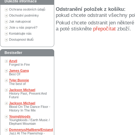
Důležité informace
Odstranění položek z košíku:
Ochrana osobních údajů
pokud chcete odstranit všechny po
Obchodní podmínky
Jak nakupovat
Pokud chcete odstranit jen někter
Jste u nás poprvé?
a poté stiskněte
přepočítat
zboží.
Kontaktujte nás
Dostupnost titulů
Bestseller
Anvil
Forged In Fire
James Gang
Best Of
Tyler Bonnie
The best of
Jackson Michael
History Past, Present And
Future
Jackson Michael
Blood On The Dance Floor -
History In The Mix
Youngbloods
Youngbloods / Earth Music /
Elephant Mountain
Domnerus/Hallberg/Erstand
Jazz At The Pawnshop -