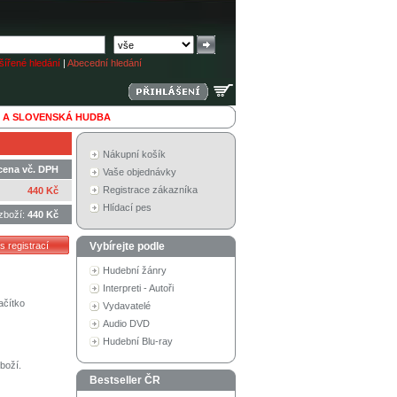
ířené hledání
|
Abecední hledání
 A SLOVENSKÁ HUDBA
Nákupní košík
cena vč. DPH
Vaše objednávky
Registrace zákazníka
440 Kč
Hlídací pes
zboží:
440 Kč
Vybírejte podle
Hudební žánry
Interpreti - Autoři
ačítko
Vydavatelé
Audio DVD
Hudební Blu-ray
boží.
Bestseller ČR