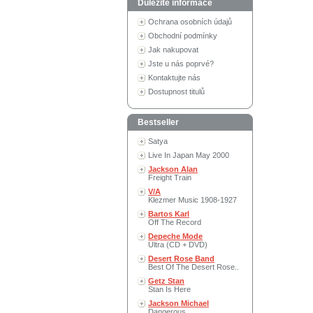
Důležité informace
Ochrana osobních údajů
Obchodní podmínky
Jak nakupovat
Jste u nás poprvé?
Kontaktujte nás
Dostupnost titulů
Bestseller
Satya
Live In Japan May 2000
Jackson Alan
Freight Train
V/A
Klezmer Music 1908-1927
Bartos Karl
Off The Record
Depeche Mode
Ultra (CD + DVD)
Desert Rose Band
Best Of The Desert Rose..
Getz Stan
Stan Is Here
Jackson Michael
Dangerous