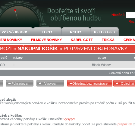
Hledání:
Rozš
IŽNÍ NOVINKY
FILMOVÉ NOVINKY
KAREL GOTT
TRIČKA
ČESKÁ
BOŽÍ
»
NÁKUPNÍ KOŠÍK
»
POTVRZENÍ OBJEDNÁVKY
nosič
název
autor
CD
III
Black Widow
Celková cena za 
usů zboží:
čet kusů jednotlivých položek v košíku, nezapomeňte prosím po změně počtu kusů použít tl
ožek z košíku:
stranit všechny položky z košíku stiskněte
vysypat
.
tranit jen některé položky z košíku zadejte do kolonky
počet
0 a poté stiskněte
přepočítat
z