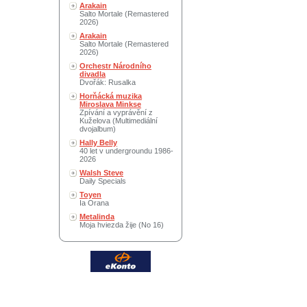
Arakain
Salto Mortale (Remastered
2026)
Arakain
Salto Mortale (Remastered
2026)
Orchestr Národního
divadla
Dvořák: Rusalka
Horňácká muzika
Miroslava Minkse
Zpívání a vyprávění z
Kuželova (Multimediální
dvojalbum)
Hally Belly
40 let v undergroundu 1986-
2026
Walsh Steve
Daily Specials
Toyen
Ia Orana
Metalinda
Moja hviezda žije (No 16)