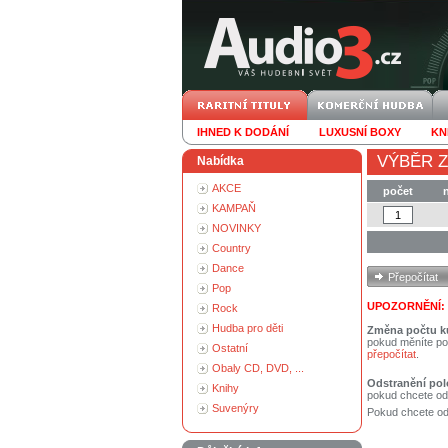
IHNED K DODÁNÍ
LUXUSNÍ BOXY
KN
VÝBĚR Z
Nabídka
AKCE
počet
KAMPAŇ
NOVINKY
Country
Dance
Pop
UPOZORNĚNÍ:
Rock
Hudba pro děti
Změna počtu k
pokud měníte po
Ostatní
přepočítat
.
Obaly CD, DVD, ...
Odstranění pol
Knihy
pokud chcete od
Suvenýry
Pokud chcete ods