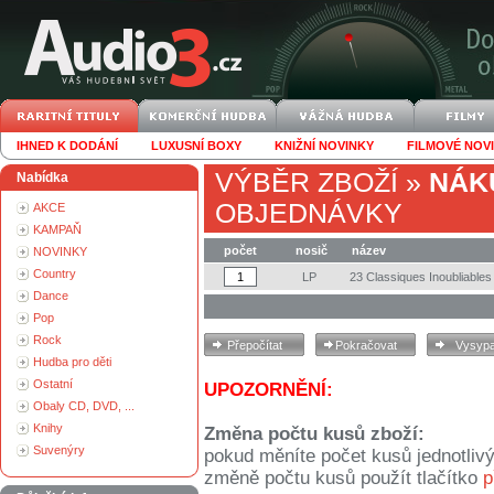
IHNED K DODÁNÍ
LUXUSNÍ BOXY
KNIŽNÍ NOVINKY
FILMOVÉ NOV
VÝBĚR ZBOŽÍ
»
NÁK
Nabídka
OBJEDNÁVKY
AKCE
KAMPAŇ
počet
nosič
název
NOVINKY
Country
LP
23 Classiques Inoubliables
Dance
Pop
Rock
Hudba pro děti
Ostatní
UPOZORNĚNÍ:
Obaly CD, DVD, ...
Knihy
Změna počtu kusů zboží:
Suvenýry
pokud měníte počet kusů jednotliv
změně počtu kusů použít tlačítko
p