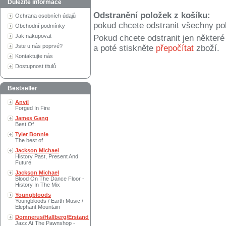
Důležité informace
Odstranění položek z košíku:
Ochrana osobních údajů
pokud chcete odstranit všechny po
Obchodní podmínky
Jak nakupovat
Pokud chcete odstranit jen někter
Jste u nás poprvé?
a poté stiskněte
přepočítat
zboží.
Kontaktujte nás
Dostupnost titulů
Bestseller
Anvil
Forged In Fire
James Gang
Best Of
Tyler Bonnie
The best of
Jackson Michael
History Past, Present And
Future
Jackson Michael
Blood On The Dance Floor -
History In The Mix
Youngbloods
Youngbloods / Earth Music /
Elephant Mountain
Domnerus/Hallberg/Erstand
Jazz At The Pawnshop -