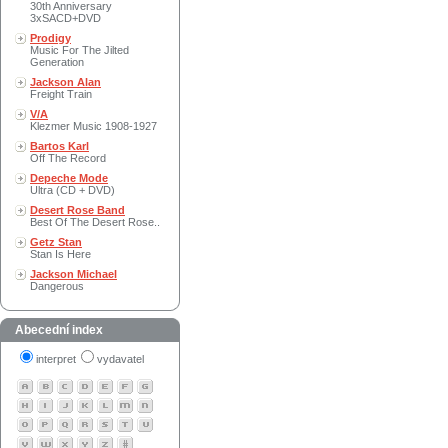
30th Anniversary
3xSACD+DVD
Prodigy
Music For The Jilted
Generation
Jackson Alan
Freight Train
V/A
Klezmer Music 1908-1927
Bartos Karl
Off The Record
Depeche Mode
Ultra (CD + DVD)
Desert Rose Band
Best Of The Desert Rose..
Getz Stan
Stan Is Here
Jackson Michael
Dangerous
Abecední index
interpret
vydavatel