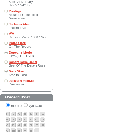
30th Anniversary
3xSACD+DVD
Prodigy
Music For The Jilted
Generation
Jackson Alan
Freight Train
V/A
Klezmer Music 1908-1927
Bartos Karl
Off The Record
Depeche Mode
Ultra (CD + DVD)
Desert Rose Band
Best Of The Desert Rose..
Getz Stan
Stan Is Here
Jackson Michael
Dangerous
Abecední index
interpret
vydavatel