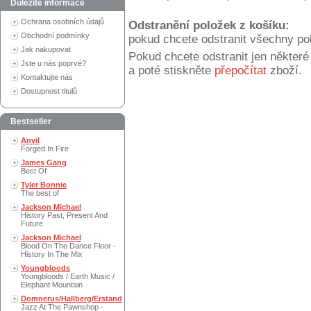
Důležité informace
Ochrana osobních údajů
Odstranění položek z košíku:
Obchodní podmínky
pokud chcete odstranit všechny po
Jak nakupovat
Pokud chcete odstranit jen někter
Jste u nás poprvé?
a poté stiskněte
přepočítat
zboží.
Kontaktujte nás
Dostupnost titulů
Bestseller
Anvil
Forged In Fire
James Gang
Best Of
Tyler Bonnie
The best of
Jackson Michael
History Past, Present And
Future
Jackson Michael
Blood On The Dance Floor -
History In The Mix
Youngbloods
Youngbloods / Earth Music /
Elephant Mountain
Domnerus/Hallberg/Erstand
Jazz At The Pawnshop -