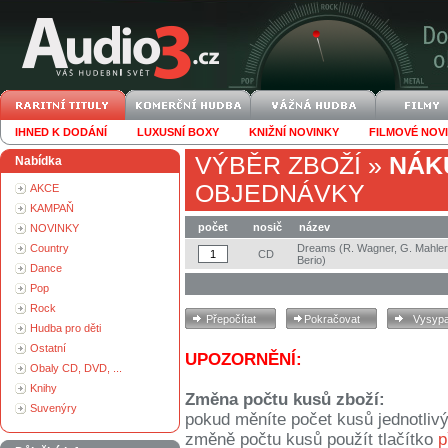
IHNED K DODÁNÍ
LUXUSNÍ BOXY
KNIŽNÍ NOVINKY
FILMOVÉ NOV
VÝBĚR ZBOŽÍ
»
NÁK
Nabídka
OBJEDNÁVKY
AKCE
KAMPAŇ
počet
nosič
název
NOVINKY
Country
Dreams (R. Wagner, G. Mahler,
CD
Berio)
Dance
Pop
Rock
Hudba pro děti
Ostatní
UPOZORNĚNÍ:
Obaly CD, DVD, ...
Knihy
Změna počtu kusů zboží:
Suvenýry
pokud měníte počet kusů jednotliv
změně počtu kusů použít tlačítko
p