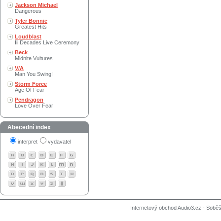
Jackson Michael
Dangerous
Tyler Bonnie
Greatest Hits
Loudblast
Iii Decades Live Ceremony
Beck
Midnite Vultures
V/A
Man You Swing!
Storm Force
Age Of Fear
Pendragon
Love Over Fear
Abecední index
interpret
vydavatel
Internetový obchod Audio3.cz - Soběši