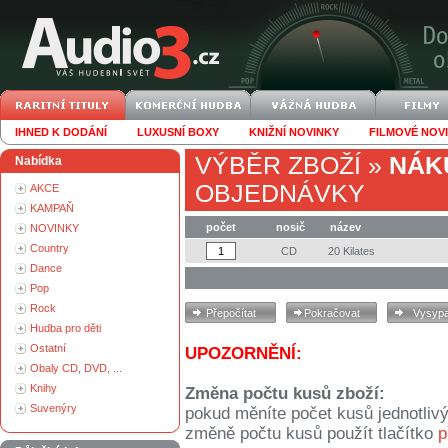
IHNED K DODÁNÍ
LUXUSNÍ BOXY
KNIŽNÍ NOVINKY
FILMOVÉ NOV
VÝBĚR ZBOŽÍ
»
NÁK
Nabídka
OBJEDNÁVKY
AKCE
KAMPAŇ
počet
nosič
název
NOVINKY
Country
CD
20 Kilates
Dance
Pop
Rock
Hudba pro děti
Ostatní
UPOZORNĚNÍ:
Obaly CD, DVD, ...
Knihy
Změna počtu kusů zboží:
Suvenýry
pokud měníte počet kusů jednotliv
změně počtu kusů použít tlačítko
p