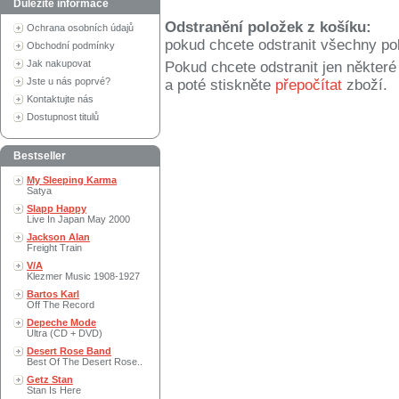
Důležité informace
Odstranění položek z košíku:
Ochrana osobních údajů
pokud chcete odstranit všechny po
Obchodní podmínky
Jak nakupovat
Pokud chcete odstranit jen někter
Jste u nás poprvé?
a poté stiskněte
přepočítat
zboží.
Kontaktujte nás
Dostupnost titulů
Bestseller
My Sleeping Karma
Satya
Slapp Happy
Live In Japan May 2000
Jackson Alan
Freight Train
V/A
Klezmer Music 1908-1927
Bartos Karl
Off The Record
Depeche Mode
Ultra (CD + DVD)
Desert Rose Band
Best Of The Desert Rose..
Getz Stan
Stan Is Here