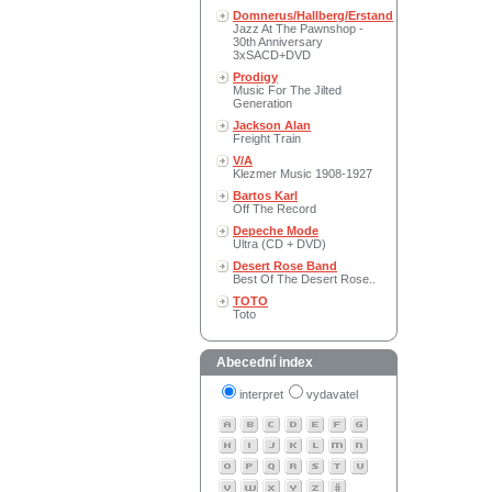
Domnerus/Hallberg/Erstand
Jazz At The Pawnshop -
30th Anniversary
3xSACD+DVD
Prodigy
Music For The Jilted
Generation
Jackson Alan
Freight Train
V/A
Klezmer Music 1908-1927
Bartos Karl
Off The Record
Depeche Mode
Ultra (CD + DVD)
Desert Rose Band
Best Of The Desert Rose..
TOTO
Toto
Abecední index
interpret
vydavatel