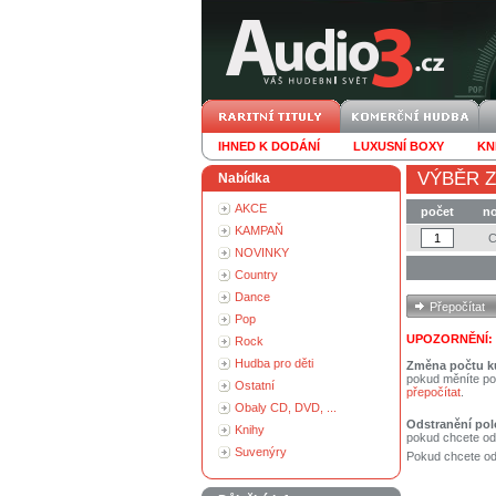
IHNED K DODÁNÍ
LUXUSNÍ BOXY
KN
VÝBĚR Z
Nabídka
AKCE
počet
no
KAMPAŇ
NOVINKY
Country
Dance
Pop
UPOZORNĚNÍ:
Rock
Hudba pro děti
Změna počtu k
pokud měníte po
Ostatní
přepočítat
.
Obaly CD, DVD, ...
Odstranění pol
Knihy
pokud chcete od
Suvenýry
Pokud chcete ods