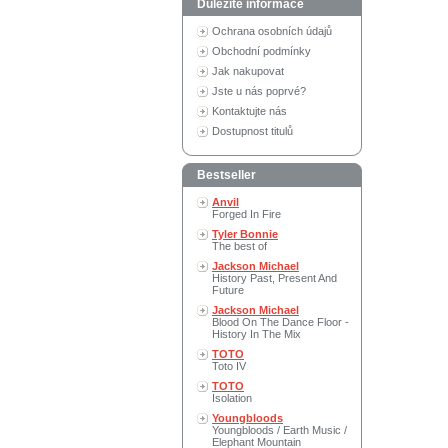
Důležité informace
Ochrana osobních údajů
Obchodní podmínky
Jak nakupovat
Jste u nás poprvé?
Kontaktujte nás
Dostupnost titulů
Bestseller
Anvil
Forged In Fire
Tyler Bonnie
The best of
Jackson Michael
History Past, Present And
Future
Jackson Michael
Blood On The Dance Floor -
History In The Mix
TOTO
Toto IV
TOTO
Isolation
Youngbloods
Youngbloods / Earth Music /
Elephant Mountain