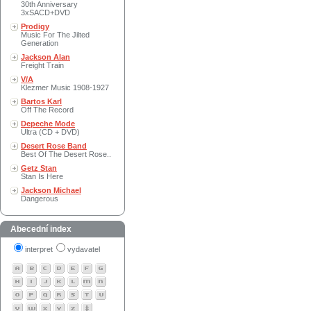
30th Anniversary
3xSACD+DVD
Prodigy
Music For The Jilted
Generation
Jackson Alan
Freight Train
V/A
Klezmer Music 1908-1927
Bartos Karl
Off The Record
Depeche Mode
Ultra (CD + DVD)
Desert Rose Band
Best Of The Desert Rose..
Getz Stan
Stan Is Here
Jackson Michael
Dangerous
Abecední index
interpret
vydavatel