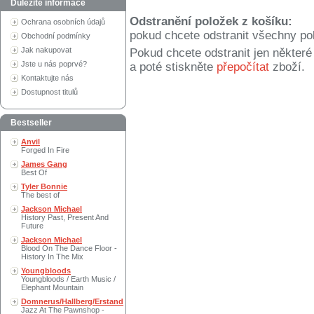
Důležité informace
Odstranění položek z košíku:
Ochrana osobních údajů
pokud chcete odstranit všechny po
Obchodní podmínky
Jak nakupovat
Pokud chcete odstranit jen někter
Jste u nás poprvé?
a poté stiskněte
přepočítat
zboží.
Kontaktujte nás
Dostupnost titulů
Bestseller
Anvil
Forged In Fire
James Gang
Best Of
Tyler Bonnie
The best of
Jackson Michael
History Past, Present And
Future
Jackson Michael
Blood On The Dance Floor -
History In The Mix
Youngbloods
Youngbloods / Earth Music /
Elephant Mountain
Domnerus/Hallberg/Erstand
Jazz At The Pawnshop -