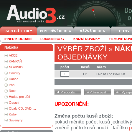
IHNED K DODÁNÍ
LUXUSNÍ BOXY
KNIŽNÍ NOVINKY
FILMOVÉ NOV
VÝBĚR ZBOŽÍ
»
NÁK
Nabídka
OBJEDNÁVKY
AKCE
KAMPAŇ
počet
nosič
název
NOVINKY
Country
LP
Live At The Bowl '68
Dance
Pop
Rock
Hudba pro děti
Ostatní
UPOZORNĚNÍ:
Obaly CD, DVD, ...
Knihy
Změna počtu kusů zboží:
Suvenýry
pokud měníte počet kusů jednotliv
změně počtu kusů použít tlačítko
p