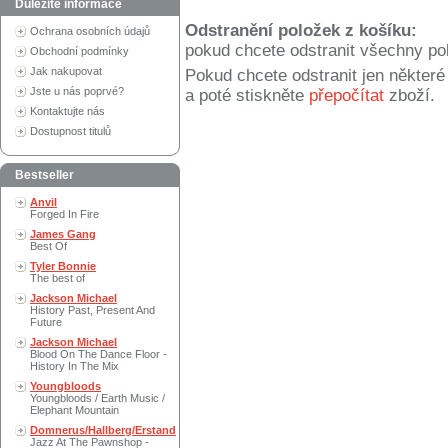
Důležité informace
Odstranění položek z košíku:
Ochrana osobních údajů
pokud chcete odstranit všechny po
Obchodní podmínky
Jak nakupovat
Pokud chcete odstranit jen někter
Jste u nás poprvé?
a poté stiskněte
přepočítat
zboží.
Kontaktujte nás
Dostupnost titulů
Bestseller
Anvil
Forged In Fire
James Gang
Best Of
Tyler Bonnie
The best of
Jackson Michael
History Past, Present And
Future
Jackson Michael
Blood On The Dance Floor -
History In The Mix
Youngbloods
Youngbloods / Earth Music /
Elephant Mountain
Domnerus/Hallberg/Erstand
Jazz At The Pawnshop -