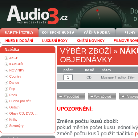
IHNED K DODÁNÍ
LUXUSNÍ BOXY
KNIŽNÍ NOVINKY
FILMOVÉ NOV
VÝBĚR ZBOŽÍ
»
NÁK
Nabídka
OBJEDNÁVKY
AKCE
KAMPAŇ
počet
nosič
název
NOVINKY
Country
CD
Musique Traditio..19tr-
Dance
Pop
Rock
Hudba pro děti
Ostatní
UPOZORNĚNÍ:
Obaly CD, DVD, ...
Knihy
Změna počtu kusů zboží:
Suvenýry
pokud měníte počet kusů jednotliv
změně počtu kusů použít tlačítko
p