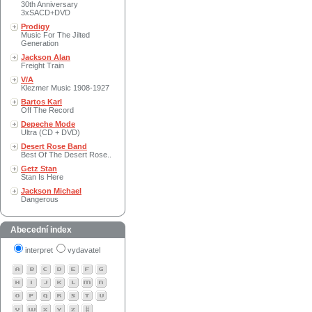
30th Anniversary
3xSACD+DVD
Prodigy
Music For The Jilted
Generation
Jackson Alan
Freight Train
V/A
Klezmer Music 1908-1927
Bartos Karl
Off The Record
Depeche Mode
Ultra (CD + DVD)
Desert Rose Band
Best Of The Desert Rose..
Getz Stan
Stan Is Here
Jackson Michael
Dangerous
Abecední index
interpret
vydavatel