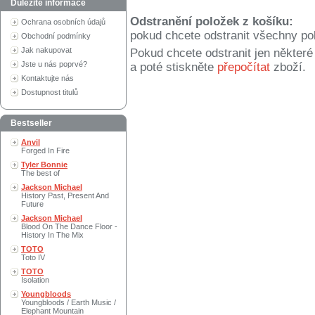
Důležité informace
Odstranění položek z košíku:
Ochrana osobních údajů
pokud chcete odstranit všechny po
Obchodní podmínky
Jak nakupovat
Pokud chcete odstranit jen někter
Jste u nás poprvé?
a poté stiskněte
přepočítat
zboží.
Kontaktujte nás
Dostupnost titulů
Bestseller
Anvil
Forged In Fire
Tyler Bonnie
The best of
Jackson Michael
History Past, Present And
Future
Jackson Michael
Blood On The Dance Floor -
History In The Mix
TOTO
Toto IV
TOTO
Isolation
Youngbloods
Youngbloods / Earth Music /
Elephant Mountain