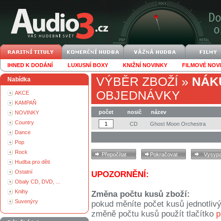
IHNED K DODÁNÍ
LUXUSNÍ BOXY
KNIŽNÍ NOVINKY
FILMOVÉ NOV
VÝBĚR ZBOŽÍ
»
NÁK
Nabídka
OBJEDNÁVKY
AKCE
KAMPAŇ
počet
nosič
název
NOVINKY
Country
CD
Ghost Moon Orchestra
Dance
Pop
Rock
Hudba pro děti
Ostatní
UPOZORNĚNÍ:
Obaly CD, DVD, ...
Knihy
Změna počtu kusů zboží:
Suvenýry
pokud měníte počet kusů jednotliv
změně počtu kusů použít tlačítko
p