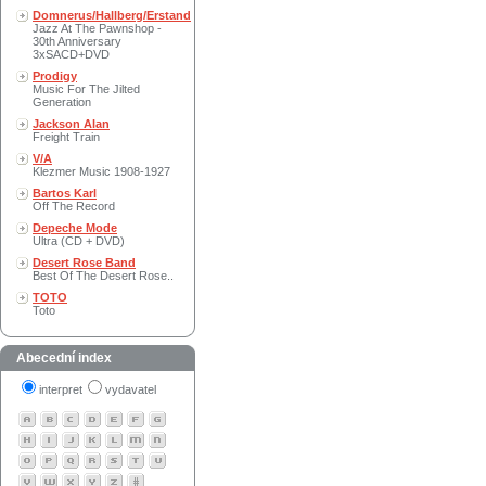
Domnerus/Hallberg/Erstand
Jazz At The Pawnshop -
30th Anniversary
3xSACD+DVD
Prodigy
Music For The Jilted
Generation
Jackson Alan
Freight Train
V/A
Klezmer Music 1908-1927
Bartos Karl
Off The Record
Depeche Mode
Ultra (CD + DVD)
Desert Rose Band
Best Of The Desert Rose..
TOTO
Toto
Abecední index
interpret
vydavatel