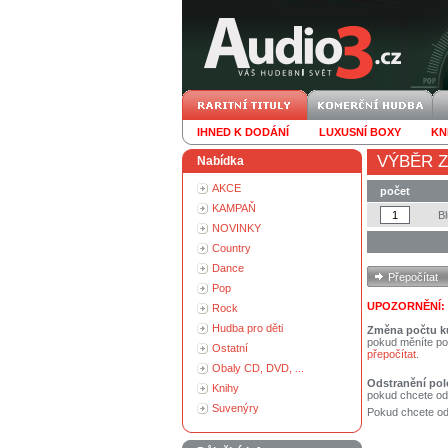
IHNED K DODÁNÍ
LUXUSNÍ BOXY
KN
VÝBĚR Z
Nabídka
AKCE
počet
KAMPAŇ
B
NOVINKY
Country
Dance
Pop
UPOZORNĚNÍ:
Rock
Hudba pro děti
Změna počtu k
pokud měníte po
Ostatní
přepočítat
.
Obaly CD, DVD, ...
Odstranění pol
Knihy
pokud chcete od
Suvenýry
Pokud chcete ods