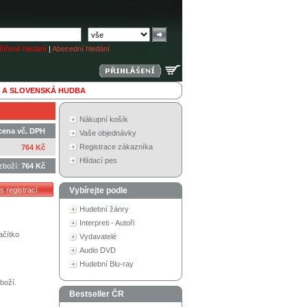
ířené hledání
|
Abecední hledání
 A SLOVENSKÁ HUDBA
Nákupní košík
cena vč. DPH
Vaše objednávky
Registrace zákazníka
764 Kč
Hlídací pes
zboží:
764 Kč
Vybírejte podle
Hudební žánry
Interpreti - Autoři
ačítko
Vydavatelé
Audio DVD
Hudební Blu-ray
boží.
Bestseller ČR