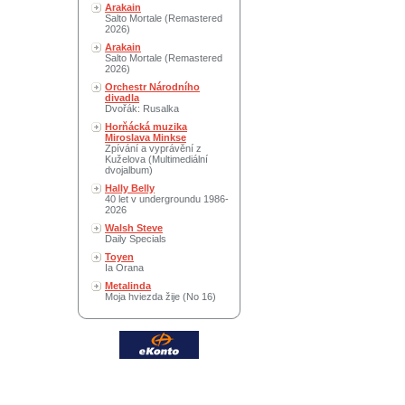
Arakain
Salto Mortale (Remastered
2026)
Arakain
Salto Mortale (Remastered
2026)
Orchestr Národního
divadla
Dvořák: Rusalka
Horňácká muzika
Miroslava Minkse
Zpívání a vyprávění z
Kuželova (Multimediální
dvojalbum)
Hally Belly
40 let v undergroundu 1986-
2026
Walsh Steve
Daily Specials
Toyen
Ia Orana
Metalinda
Moja hviezda žije (No 16)