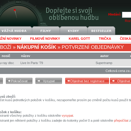
Hledání:
Rozš
IŽNÍ NOVINKY
FILMOVÉ NOVINKY
KAREL GOTT
TRIČKA
ČESKÁ
BOŽÍ
»
NÁKUPNÍ KOŠÍK
»
POTVRZENÍ OBJEDNÁVKY
nosič
název
autor
lu-ray disc
Live In Paris '79
Supertramp
Celková cena za 
usů zboží:
čet kusů jednotlivých položek v košíku, nezapomeňte prosím po změně počtu kusů použít tl
ožek z košíku:
stranit všechny položky z košíku stiskněte
vysypat
.
tranit jen některé položky z košíku zadejte do kolonky
počet
0 a poté stiskněte
přepočítat
z