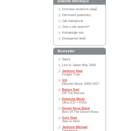
Důležité informace
Ochrana osobních údajů
Obchodní podmínky
Jak nakupovat
Jste u nás poprvé?
Kontaktujte nás
Dostupnost titulů
Bestseller
Satya
Live In Japan May 2000
Jackson Alan
Freight Train
V/A
Klezmer Music 1908-1927
Bartos Karl
Off The Record
Depeche Mode
Ultra (CD + DVD)
Desert Rose Band
Best Of The Desert Rose..
Getz Stan
Stan Is Here
Jackson Michael
Dangerous