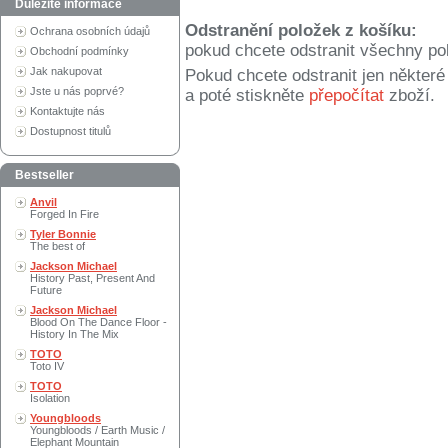
Důležité informace
Odstranění položek z košíku:
Ochrana osobních údajů
pokud chcete odstranit všechny po
Obchodní podmínky
Jak nakupovat
Pokud chcete odstranit jen někter
Jste u nás poprvé?
a poté stiskněte
přepočítat
zboží.
Kontaktujte nás
Dostupnost titulů
Bestseller
Anvil
Forged In Fire
Tyler Bonnie
The best of
Jackson Michael
History Past, Present And
Future
Jackson Michael
Blood On The Dance Floor -
History In The Mix
TOTO
Toto IV
TOTO
Isolation
Youngbloods
Youngbloods / Earth Music /
Elephant Mountain