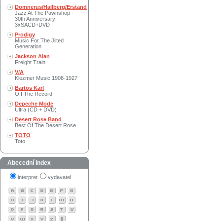
Domnerus/Hallberg/Erstand
Jazz At The Pawnshop -
30th Anniversary
3xSACD+DVD
Prodigy
Music For The Jilted
Generation
Jackson Alan
Freight Train
V/A
Klezmer Music 1908-1927
Bartos Karl
Off The Record
Depeche Mode
Ultra (CD + DVD)
Desert Rose Band
Best Of The Desert Rose..
TOTO
Toto
Abecední index
interpret
vydavatel