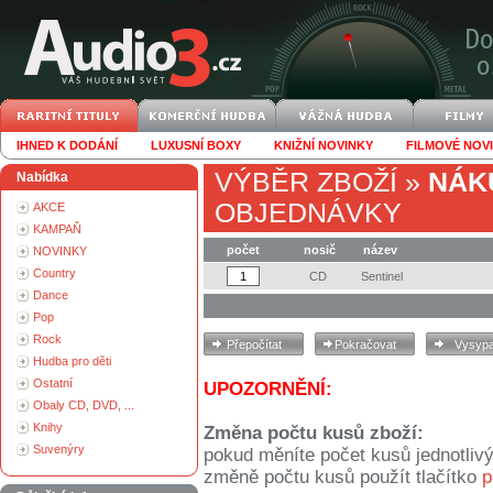
IHNED K DODÁNÍ
LUXUSNÍ BOXY
KNIŽNÍ NOVINKY
FILMOVÉ NOV
VÝBĚR ZBOŽÍ
»
NÁK
Nabídka
OBJEDNÁVKY
AKCE
KAMPAŇ
počet
nosič
název
NOVINKY
Country
CD
Sentinel
Dance
Pop
Rock
Hudba pro děti
Ostatní
UPOZORNĚNÍ:
Obaly CD, DVD, ...
Knihy
Změna počtu kusů zboží:
Suvenýry
pokud měníte počet kusů jednotliv
změně počtu kusů použít tlačítko
p