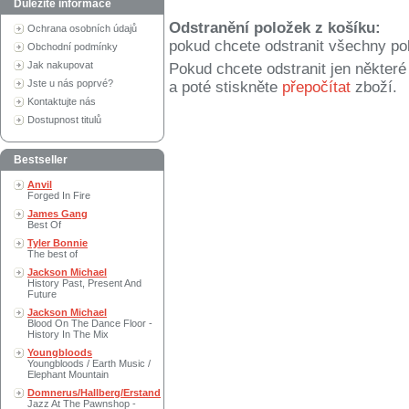
Důležité informace
Odstranění položek z košíku:
Ochrana osobních údajů
pokud chcete odstranit všechny po
Obchodní podmínky
Jak nakupovat
Pokud chcete odstranit jen někter
Jste u nás poprvé?
a poté stiskněte
přepočítat
zboží.
Kontaktujte nás
Dostupnost titulů
Bestseller
Anvil
Forged In Fire
James Gang
Best Of
Tyler Bonnie
The best of
Jackson Michael
History Past, Present And
Future
Jackson Michael
Blood On The Dance Floor -
History In The Mix
Youngbloods
Youngbloods / Earth Music /
Elephant Mountain
Domnerus/Hallberg/Erstand
Jazz At The Pawnshop -