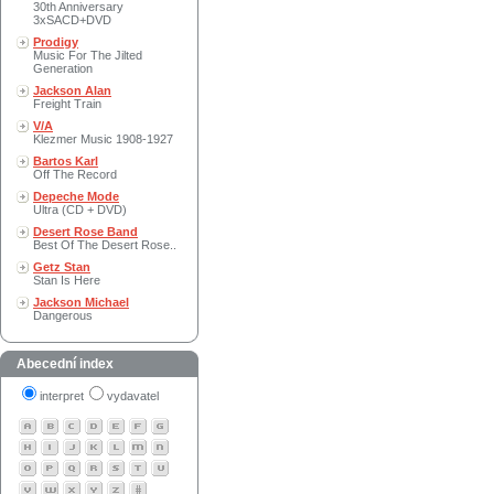
30th Anniversary
3xSACD+DVD
Prodigy
Music For The Jilted
Generation
Jackson Alan
Freight Train
V/A
Klezmer Music 1908-1927
Bartos Karl
Off The Record
Depeche Mode
Ultra (CD + DVD)
Desert Rose Band
Best Of The Desert Rose..
Getz Stan
Stan Is Here
Jackson Michael
Dangerous
Abecední index
interpret
vydavatel