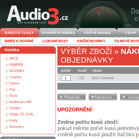
IHNED K DODÁNÍ
LUXUSNÍ BOXY
KNIŽNÍ NOVINKY
FILMOVÉ NOV
VÝBĚR ZBOŽÍ
»
NÁK
Nabídka
OBJEDNÁVKY
AKCE
KAMPAŇ
počet
nosič
název
NOVINKY
Country
CD
1812 Overture
Dance
Pop
Rock
Hudba pro děti
Ostatní
UPOZORNĚNÍ:
Obaly CD, DVD, ...
Knihy
Změna počtu kusů zboží:
Suvenýry
pokud měníte počet kusů jednotliv
změně počtu kusů použít tlačítko
p