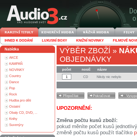
IHNED K DODÁNÍ
LUXUSNÍ BOXY
KNIŽNÍ NOVINKY
FILMOVÉ NOV
VÝBĚR ZBOŽÍ
»
NÁK
Nabídka
OBJEDNÁVKY
AKCE
KAMPAŇ
počet
nosič
název
NOVINKY
Country
CD
Nikdy nic nebylo
Dance
Pop
Rock
Hudba pro děti
Ostatní
UPOZORNĚNÍ:
Obaly CD, DVD, ...
Knihy
Změna počtu kusů zboží:
Suvenýry
pokud měníte počet kusů jednotliv
změně počtu kusů použít tlačítko
p