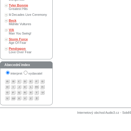
Tyler Bonnie
Greatest Hits
Iii Decades Live Ceremony
Beck
Midnite Vultures
V/A
Man You Swing!
Storm Force
Age Of Fear
Pendragon
Love Over Fear
Abecední index
interpret
vydavatel
Internetový obchod Audio3.cz - Soběši