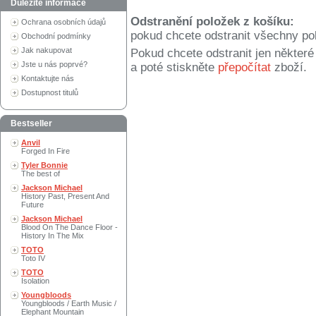
Důležité informace
Odstranění položek z košíku:
Ochrana osobních údajů
pokud chcete odstranit všechny po
Obchodní podmínky
Jak nakupovat
Pokud chcete odstranit jen někter
Jste u nás poprvé?
a poté stiskněte
přepočítat
zboží.
Kontaktujte nás
Dostupnost titulů
Bestseller
Anvil
Forged In Fire
Tyler Bonnie
The best of
Jackson Michael
History Past, Present And
Future
Jackson Michael
Blood On The Dance Floor -
History In The Mix
TOTO
Toto IV
TOTO
Isolation
Youngbloods
Youngbloods / Earth Music /
Elephant Mountain