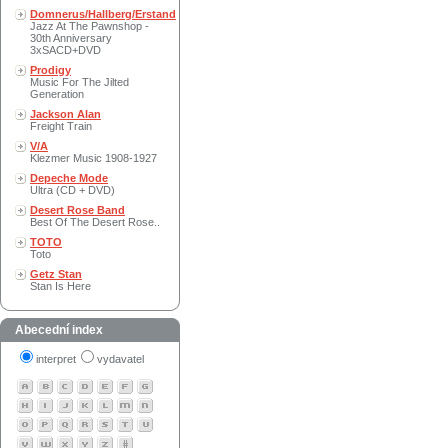
Domnerus/Hallberg/Erstand
Jazz At The Pawnshop -
30th Anniversary
3xSACD+DVD
Prodigy
Music For The Jilted
Generation
Jackson Alan
Freight Train
V/A
Klezmer Music 1908-1927
Depeche Mode
Ultra (CD + DVD)
Desert Rose Band
Best Of The Desert Rose..
TOTO
Toto
Getz Stan
Stan Is Here
Abecední index
interpret
vydavatel