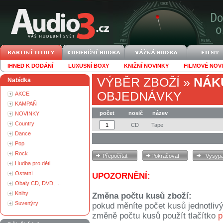
IHNED K DODÁNÍ
LUXUSNÍ BOXY
KNIŽNÍ NOVINKY
FILMOVÉ NOV
VÝBĚR ZBOŽÍ
»
NÁK
Nabídka
OBJEDNÁVKY
AKCE
KAMPAŇ
počet
nosič
název
NOVINKY
Country
CD
Tape
Dance
Pop
Rock
Hudba pro děti
Ostatní
UPOZORNĚNÍ:
Obaly CD, DVD, ...
Knihy
Změna počtu kusů zboží:
Suvenýry
pokud měníte počet kusů jednotliv
změně počtu kusů použít tlačítko
p