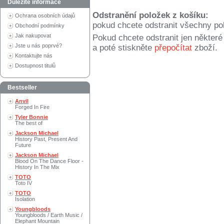
Důležité informace
Odstranění položek z košíku:
Ochrana osobních údajů
pokud chcete odstranit všechny po
Obchodní podmínky
Jak nakupovat
Pokud chcete odstranit jen někter
Jste u nás poprvé?
a poté stiskněte
přepočítat
zboží.
Kontaktujte nás
Dostupnost titulů
Bestseller
Anvil
Forged In Fire
Tyler Bonnie
The best of
Jackson Michael
History Past, Present And
Future
Jackson Michael
Blood On The Dance Floor -
History In The Mix
TOTO
Toto IV
TOTO
Isolation
Youngbloods
Youngbloods / Earth Music /
Elephant Mountain