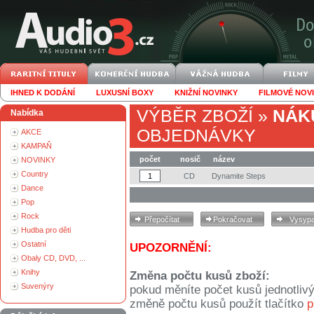
IHNED K DODÁNÍ
LUXUSNÍ BOXY
KNIŽNÍ NOVINKY
FILMOVÉ NOV
VÝBĚR ZBOŽÍ
»
NÁK
Nabídka
OBJEDNÁVKY
AKCE
KAMPAŇ
počet
nosič
název
NOVINKY
Country
CD
Dynamite Steps
Dance
Pop
Rock
Hudba pro děti
Ostatní
UPOZORNĚNÍ:
Obaly CD, DVD, ...
Knihy
Změna počtu kusů zboží:
Suvenýry
pokud měníte počet kusů jednotliv
změně počtu kusů použít tlačítko
p