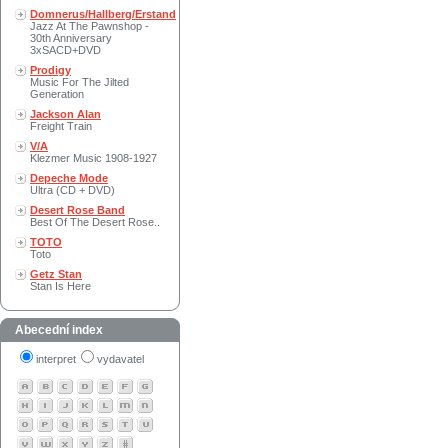
Domnerus/Hallberg/Erstand
Jazz At The Pawnshop -
30th Anniversary
3xSACD+DVD
Prodigy
Music For The Jilted
Generation
Jackson Alan
Freight Train
V/A
Klezmer Music 1908-1927
Depeche Mode
Ultra (CD + DVD)
Desert Rose Band
Best Of The Desert Rose..
TOTO
Toto
Getz Stan
Stan Is Here
Abecední index
interpret
vydavatel