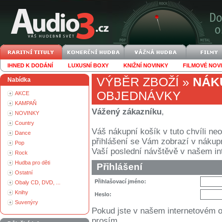
IHNED K DODÁNÍ
LUXUSNÍ BOXY
KNIŽNÍ NOVINKY
FILMOVÉ NOV
VÝBĚR ZBOŽÍ
»
NÁK
Nabídka
OBJEDNÁVKY
AKCE
KAMPAŇ
Vážený zákazníku
,
NOVINKY
Country
Váš nákupní košík v tuto chvíli n
Dance
přihlášení se Vám zobrazí v nákupním
Pop
Vaší poslední návštěvě v našem i
Rock
Hudba pro děti
Přihlášení
Ostatní
Přihlašovací jméno:
Obaly CD, DVD, ...
Knihy
Heslo:
Suvenýry
Pokud jste v našem internetovém 
prosím.