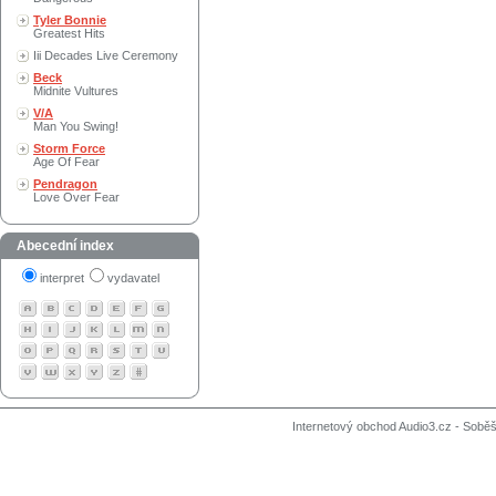
Tyler Bonnie
Greatest Hits
Iii Decades Live Ceremony
Beck
Midnite Vultures
V/A
Man You Swing!
Storm Force
Age Of Fear
Pendragon
Love Over Fear
Abecední index
interpret
vydavatel
Internetový obchod Audio3.cz - Soběši