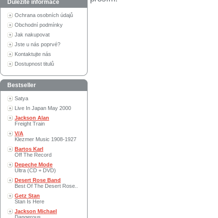
Důležité informace
Ochrana osobních údajů
Obchodní podmínky
Jak nakupovat
Jste u nás poprvé?
Kontaktujte nás
Dostupnost titulů
Bestseller
Satya
Live In Japan May 2000
Jackson Alan
Freight Train
V/A
Klezmer Music 1908-1927
Bartos Karl
Off The Record
Depeche Mode
Ultra (CD + DVD)
Desert Rose Band
Best Of The Desert Rose..
Getz Stan
Stan Is Here
Jackson Michael
Dangerous