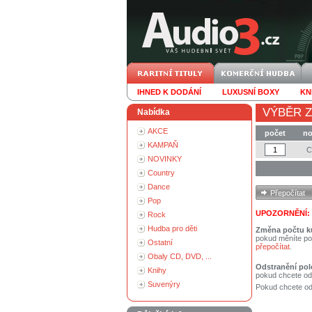
IHNED K DODÁNÍ
LUXUSNÍ BOXY
KN
VÝBĚR Z
Nabídka
AKCE
počet
no
KAMPAŇ
NOVINKY
Country
Dance
Pop
UPOZORNĚNÍ:
Rock
Hudba pro děti
Změna počtu k
pokud měníte po
Ostatní
přepočítat
.
Obaly CD, DVD, ...
Odstranění pol
Knihy
pokud chcete od
Suvenýry
Pokud chcete ods