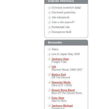
Důležité informace
Ochrana osobních údajů
Obchodní podmínky
Jak nakupovat
Jste u nás poprvé?
Kontaktujte nás
Dostupnost titulů
Bestseller
Satya
Live In Japan May 2000
Jackson Alan
Freight Train
V/A
Klezmer Music 1908-1927
Bartos Karl
Off The Record
Depeche Mode
Ultra (CD + DVD)
Desert Rose Band
Best Of The Desert Rose..
Getz Stan
Stan Is Here
Jackson Michael
Dangerous