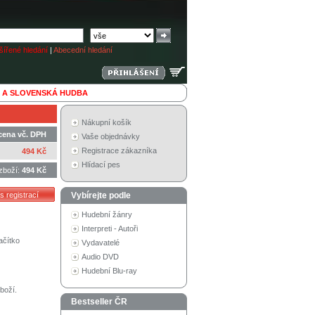
ířené hledání
|
Abecední hledání
 A SLOVENSKÁ HUDBA
Nákupní košík
cena vč. DPH
Vaše objednávky
Registrace zákazníka
494 Kč
Hlídací pes
zboží:
494 Kč
Vybírejte podle
Hudební žánry
Interpreti - Autoři
ačítko
Vydavatelé
Audio DVD
Hudební Blu-ray
boží.
Bestseller ČR