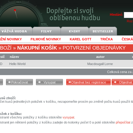
Hledání:
Rozš
IŽNÍ NOVINKY
FILMOVÉ NOVINKY
KAREL GOTT
TRIČKA
ČESKÁ
BOŽÍ
»
NÁKUPNÍ KOŠÍK
»
POTVRZENÍ OBJEDNÁVKY
sič
název
autor
CD
Hello World
Macdougall Lorne
Celková cena za 
usů zboží:
čet kusů jednotlivých položek v košíku, nezapomeňte prosím po změně počtu kusů použít tl
ožek z košíku:
stranit všechny položky z košíku stiskněte
vysypat
.
tranit jen některé položky z košíku zadejte do kolonky
počet
0 a poté stiskněte
přepočítat
z