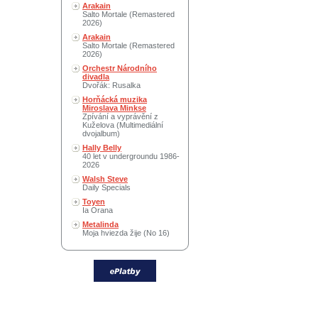
Arakain
Salto Mortale (Remastered
2026)
Arakain
Salto Mortale (Remastered
2026)
Orchestr Národního
divadla
Dvořák: Rusalka
Horňácká muzika
Miroslava Minkse
Zpívání a vyprávění z
Kuželova (Multimediální
dvojalbum)
Hally Belly
40 let v undergroundu 1986-
2026
Walsh Steve
Daily Specials
Toyen
Ia Orana
Metalinda
Moja hviezda žije (No 16)