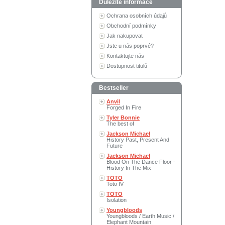
Důležité informace
Ochrana osobních údajů
Obchodní podmínky
Jak nakupovat
Jste u nás poprvé?
Kontaktujte nás
Dostupnost titulů
Bestseller
Anvil
Forged In Fire
Tyler Bonnie
The best of
Jackson Michael
History Past, Present And
Future
Jackson Michael
Blood On The Dance Floor -
History In The Mix
TOTO
Toto IV
TOTO
Isolation
Youngbloods
Youngbloods / Earth Music /
Elephant Mountain