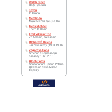
Walsh Steve
Daily Specials
Toyen
Ia Orana
Metalinda
Moja hviezda žije (No 16)
Gees Michael
There Is Home
Emil Viklický Trio
Za horama, za lesama...
Blehárová Helena
Jazzové útesy (1963-1990)
Zagorová Hana
Srdečně / Nejkrásnější
šansony 1968-2018
Ulrich Patrik
Šansonárium - písně Patrika
Ulricha na slova Miloně
Čepelky