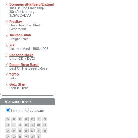
Domnerus/Hallberg/Erstand
Jazz At The Pawnshop -
30th Anniversary
3xSACD+DVD
Prodigy
Music For The Jilted
Generation
Jackson Alan
Freight Train
V/A
Klezmer Music 1908-1927
Depeche Mode
Ultra (CD + DVD)
Desert Rose Band
Best Of The Desert Rose..
TOTO
Toto
Getz Stan
Stan Is Here
Abecední index
interpret
vydavatel