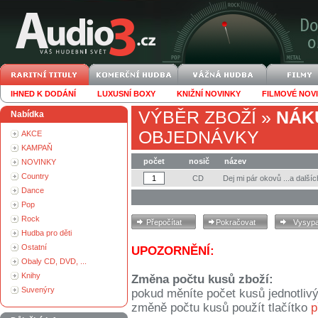
IHNED K DODÁNÍ
LUXUSNÍ BOXY
KNIŽNÍ NOVINKY
FILMOVÉ NOV
VÝBĚR ZBOŽÍ
»
NÁK
Nabídka
OBJEDNÁVKY
AKCE
KAMPAŇ
počet
nosič
název
NOVINKY
Country
CD
Dej mi pár okovů ...a dalšíc
Dance
Pop
Rock
Hudba pro děti
Ostatní
UPOZORNĚNÍ:
Obaly CD, DVD, ...
Knihy
Změna počtu kusů zboží:
Suvenýry
pokud měníte počet kusů jednotliv
změně počtu kusů použít tlačítko
p