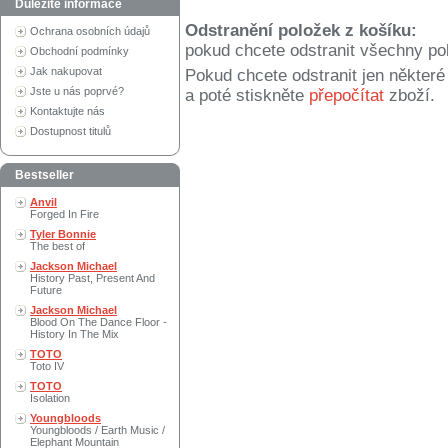
Důležité informace
Odstranění položek z košíku:
Ochrana osobních údajů
pokud chcete odstranit všechny po
Obchodní podmínky
Jak nakupovat
Pokud chcete odstranit jen někter
Jste u nás poprvé?
a poté stiskněte
přepočítat
zboží.
Kontaktujte nás
Dostupnost titulů
Bestseller
Anvil
Forged In Fire
Tyler Bonnie
The best of
Jackson Michael
History Past, Present And
Future
Jackson Michael
Blood On The Dance Floor -
History In The Mix
TOTO
Toto IV
TOTO
Isolation
Youngbloods
Youngbloods / Earth Music /
Elephant Mountain