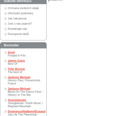
Důležité informace
Ochrana osobních údajů
Obchodní podmínky
Jak nakupovat
Jste u nás poprvé?
Kontaktujte nás
Dostupnost titulů
Bestseller
Anvil
Forged In Fire
James Gang
Best Of
Tyler Bonnie
The best of
Jackson Michael
History Past, Present And
Future
Jackson Michael
Blood On The Dance Floor -
History In The Mix
Youngbloods
Youngbloods / Earth Music /
Elephant Mountain
Domnerus/Hallberg/Erstand
Jazz At The Pawnshop -