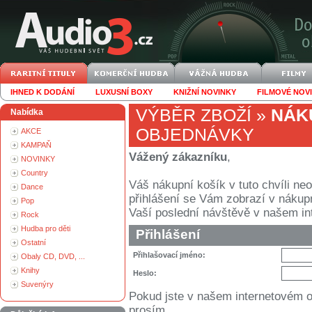
IHNED K DODÁNÍ
LUXUSNÍ BOXY
KNIŽNÍ NOVINKY
FILMOVÉ NOV
VÝBĚR ZBOŽÍ
»
NÁK
Nabídka
OBJEDNÁVKY
AKCE
KAMPAŇ
Vážený zákazníku
,
NOVINKY
Country
Váš nákupní košík v tuto chvíli n
Dance
přihlášení se Vám zobrazí v nákupním
Pop
Vaší poslední návštěvě v našem i
Rock
Hudba pro děti
Přihlášení
Ostatní
Přihlašovací jméno:
Obaly CD, DVD, ...
Knihy
Heslo:
Suvenýry
Pokud jste v našem internetovém 
prosím.