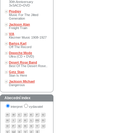
30th Anniversary
3xSACD+DVD
Prodigy
Music For The Jilted
Generation
Jackson Alan
Freight Train
V/A
Klezmer Music 1908-1927
Bartos Karl
Off The Record
Depeche Mode
Ultra (CD + DVD)
Desert Rose Band
Best Of The Desert Rose..
Getz Stan
Stan Is Here
Jackson Michael
Dangerous
Abecední index
interpret
vydavatel