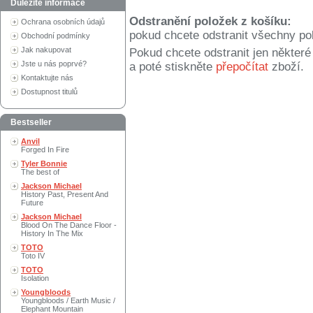
Důležité informace
Odstranění položek z košíku:
Ochrana osobních údajů
pokud chcete odstranit všechny po
Obchodní podmínky
Jak nakupovat
Pokud chcete odstranit jen někter
Jste u nás poprvé?
a poté stiskněte
přepočítat
zboží.
Kontaktujte nás
Dostupnost titulů
Bestseller
Anvil
Forged In Fire
Tyler Bonnie
The best of
Jackson Michael
History Past, Present And
Future
Jackson Michael
Blood On The Dance Floor -
History In The Mix
TOTO
Toto IV
TOTO
Isolation
Youngbloods
Youngbloods / Earth Music /
Elephant Mountain