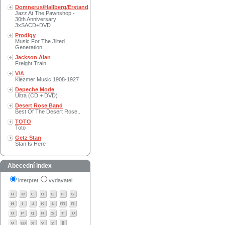
Domnerus/Hallberg/Erstand
Jazz At The Pawnshop -
30th Anniversary
3xSACD+DVD
Prodigy
Music For The Jilted
Generation
Jackson Alan
Freight Train
V/A
Klezmer Music 1908-1927
Depeche Mode
Ultra (CD + DVD)
Desert Rose Band
Best Of The Desert Rose..
TOTO
Toto
Getz Stan
Stan Is Here
Abecední index
interpret
vydavatel