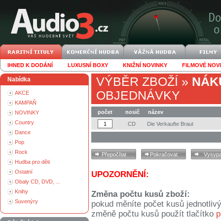
IHNED K DODÁNÍ
LUXUSNÍ BOXY
KNIŽNÍ NOVINKY
FILMOVÉ NOV
VÝBĚR ZBOŽÍ
»
NÁK
Nabídka
OBJEDNÁVKY
AKCE
KAMPAŇ
počet
nosič
název
NOVINKY
Country
CD
Die Verkaufte Braut
Dance
Pop
Rock
Hudba pro děti
Ostatní
UPOZORNĚNÍ:
Obaly CD, DVD, ...
Knihy
Změna počtu kusů zboží:
Suvenýry
pokud měníte počet kusů jednotliv
změně počtu kusů použít tlačítko
p