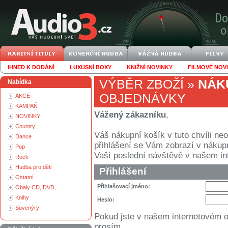
IHNED K DODÁNÍ
LUXUSNÍ BOXY
KNIŽNÍ NOVINKY
FILMOVÉ NOV
VÝBĚR ZBOŽÍ
»
NÁK
Nabídka
OBJEDNÁVKY
AKCE
KAMPAŇ
Vážený zákazníku
,
NOVINKY
Country
Váš nákupní košík v tuto chvíli n
Dance
přihlášení se Vám zobrazí v nákupním
Pop
Vaší poslední návštěvě v našem i
Rock
Hudba pro děti
Přihlášení
Ostatní
Přihlašovací jméno:
Obaly CD, DVD, ...
Knihy
Heslo:
Suvenýry
Pokud jste v našem internetovém 
prosím.