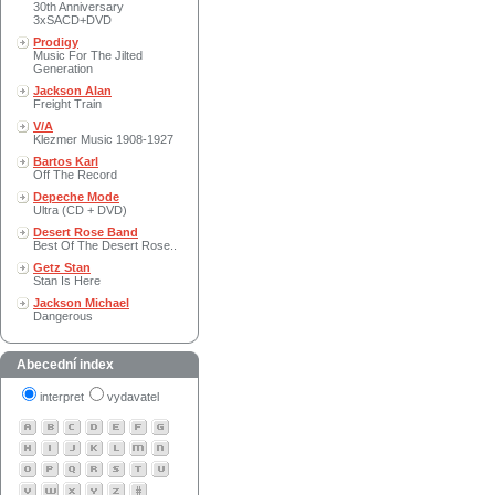
30th Anniversary
3xSACD+DVD
Prodigy
Music For The Jilted
Generation
Jackson Alan
Freight Train
V/A
Klezmer Music 1908-1927
Bartos Karl
Off The Record
Depeche Mode
Ultra (CD + DVD)
Desert Rose Band
Best Of The Desert Rose..
Getz Stan
Stan Is Here
Jackson Michael
Dangerous
Abecední index
interpret
vydavatel