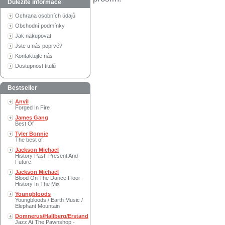
Důležité informace
Ochrana osobních údajů
Obchodní podmínky
Jak nakupovat
Jste u nás poprvé?
Kontaktujte nás
Dostupnost titulů
Bestseller
Anvil
Forged In Fire
James Gang
Best Of
Tyler Bonnie
The best of
Jackson Michael
History Past, Present And
Future
Jackson Michael
Blood On The Dance Floor -
History In The Mix
Youngbloods
Youngbloods / Earth Music /
Elephant Mountain
Domnerus/Hallberg/Erstand
Jazz At The Pawnshop -