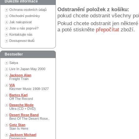
Důležité informace
Odstranění položek z košíku:
Ochrana osobních údajů
pokud chcete odstranit všechny po
Obchodní podmínky
Jak nakupovat
Pokud chcete odstranit jen někter
Jste u nás poprvé?
a poté stiskněte
přepočítat
zboží.
Kontaktujte nás
Dostupnost titulů
Bestseller
Satya
Live In Japan May 2000
Jackson Alan
Freight Train
V/A
Klezmer Music 1908-1927
Bartos Karl
Off The Record
Depeche Mode
Ultra (CD + DVD)
Desert Rose Band
Best Of The Desert Rose..
Getz Stan
Stan Is Here
Jackson Michael
Dangerous