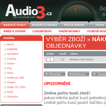
IHNED K DODÁNÍ
LUXUSNÍ BOXY
KNIŽNÍ NOVINKY
FILMOVÉ NOV
VÝBĚR ZBOŽÍ
»
NÁK
Nabídka
OBJEDNÁVKY
AKCE
KAMPAŇ
počet
nosič
název
NOVINKY
Country
CD
Membra Jesu Nostri
Dance
Pop
Rock
Hudba pro děti
Ostatní
UPOZORNĚNÍ:
Obaly CD, DVD, ...
Knihy
Změna počtu kusů zboží:
Suvenýry
pokud měníte počet kusů jednotliv
změně počtu kusů použít tlačítko
p