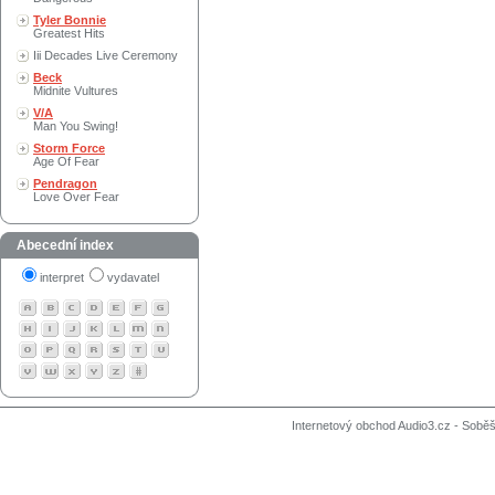
Tyler Bonnie
Greatest Hits
Iii Decades Live Ceremony
Beck
Midnite Vultures
V/A
Man You Swing!
Storm Force
Age Of Fear
Pendragon
Love Over Fear
Abecední index
interpret
vydavatel
Internetový obchod Audio3.cz - Soběši